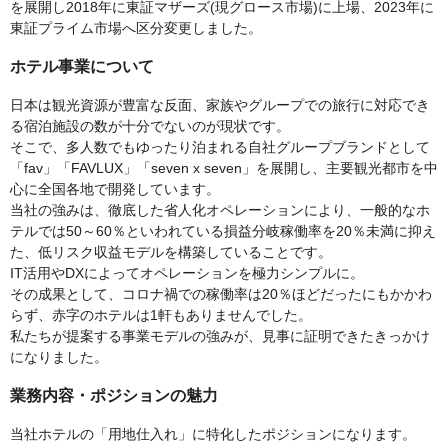
を展開し2018年に東証マザーズ(現グロース市場)に上場、2023年に
東証プライム市場へ区分変更しました。
ホテル事業について
日本は観光資源が豊富な反面、家族やグループでの旅行に対応でき
る宿泊施設の数が十分でないのが現状です。
そこで、多人数でもゆったり泊まれる自社グループブランドとして
「fav」「FAVLUX」「seven x seven」を展開し、主要観光都市を中
心に全国各地で開発しています。
当社の強みは、徹底した省人化オペレーションにより、一般的なホ
テルでは50～60％といわれている損益分岐稼働率を20％未満に抑え
た、低リスク収益モデルを構築していることです。
IT活用やDXによってオペレーションを極力シンプルに。
その成果として、コロナ禍での稼働率は20％ほどだったにもかかわ
らず、赤字のホテルは1軒もありませんでした。
私たちが提案する事業モデルの強みが、見事に証明できたきっかけ
になりました。
業務内容・ポジションの魅力
当社ホテルの「用地仕入れ」に特化したポジションになります。