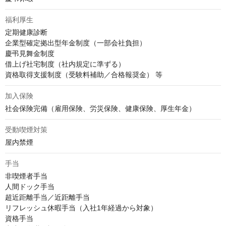
福利厚生
定期健康診断

企業型確定拠出型年金制度（一部会社負担）

慶弔見舞金制度

借上げ社宅制度（社内規定に準ずる）

資格取得支援制度（受験料補助／合格報奨金） 等
加入保険
社会保険完備（雇用保険、労災保険、健康保険、厚生年金）
受動喫煙対策
屋内禁煙
手当
非喫煙者手当

人間ドック手当

超近距離手当／近距離手当

リフレッシュ休暇手当（入社1年経過から対象）

資格手当
