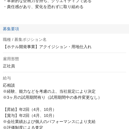
・革新的な企画力を持ち、クリエイティブである
・責任感があり、変化を恐れずに取り組める
募集要項
職種 / 募集ポジション名
【ホテル開発事業】アクイジション・用地仕入れ
雇用形態
正社員
給与
応相談
※経験、能力などを考慮の上、当社規定により決定

※3ヶ月の試用期間有り（試用期間中の条件変更なし）

【昇給】年2回（4月、10月）

【賞与】年2回（4月、10月）

※会社業績および個人のパフォーマンスにより支給

※評価制度による査定