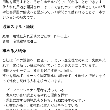
用地を選定するところからホテルづくりに関わることができます。
仕入れた用地が開発され、そこにできたホテルが事業としての成長
や社会課題の解決へと繋がっていく瞬間まで携われることが、本ポ
ジションの魅力です。
必須スキル・経験
経験：用地仕入れ業務のご経験 (5年以上)
資格：宅地建物取引士
求める人物像
当社は「その課題を、価値へ。」という企業理念のもと、失敗を恐
れず、常に新しい挑戦を続けていくことを大切にしています。
採用メッセージは「変化を起こす側へ、回れ。」
変化を恐れず、ルールや固定観念に固執せず、柔軟性と行動力を持
って進化し続ける人材を求めています。
・プロフェッショナル思考を持っている
・出来ない言い訳よりもやれる理由を探す
・課題に対する挑戦思考を持ち、行動に移すのが早い
・社交性が高く、柔軟性に富んだ仕事をしている