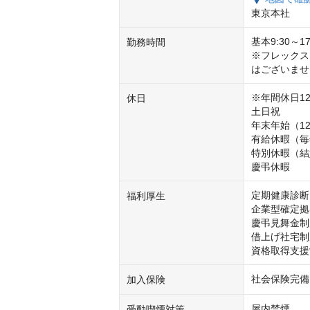
東京本社
基本9:30～1
勤務時間
※フレックス
はございませ
※年間休日12
休日
土日祝

年末年始（12/
有給休暇（毎
特別休暇（結
慶弔休暇
定期健康診断

福利厚生
企業型確定拠
慶弔見舞金制
借上げ社宅制
資格取得支援
社会保険完備
加入保険
屋内禁煙
受動喫煙対策