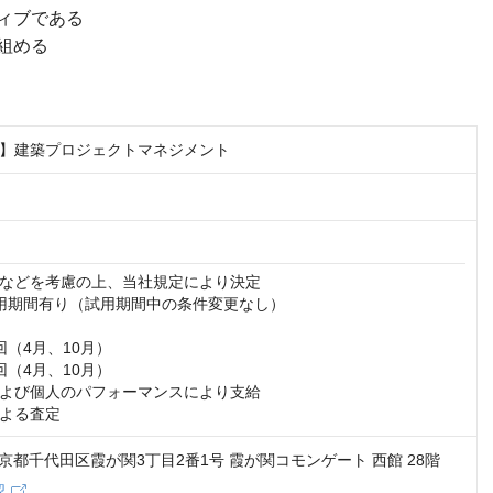
ィブである
組める
】建築プロジェクトマネジメント
などを考慮の上、当社規定により決定

用期間有り（試用期間中の条件変更なし）

（4月、10月）

（4月、10月）

よび個人のパフォーマンスにより支給

よる査定
3 東京都千代田区霞が関3丁目2番1号 霞が関コモンゲート 西館 28階
認