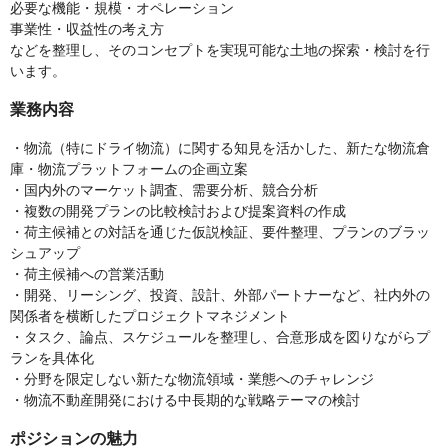
必要な機能・規模・オペレーション
事業性・収益性の考え方
などを整理し、そのコンセプトを実現可能な土地の探索・検討を行
います。
業務内容
・物流（特にドライ物流）に関する知見を活かした、新たな物流倉
庫・物流プラットフォームの企画立案
・国内外のマーケット調査、需要分析、競合分析
・複数の開発プランの比較検討および提案資料の作成
・荷主候補との対話を通じた仮説検証、要件整理、プランのブラッ
シュアップ
・荷主候補への営業活動
・開発、リーシング、投資、設計、外部パートナーなど、社内外の
関係者を横断したプロジェクトマネジメント
・タスク、論点、スケジュールを整理し、合意形成を図りながらプ
ランを具体化
・分野を限定しない新たな物流領域・業態へのチャレンジ
・物流不動産開発における中長期的な戦略テーマの検討
ポジションの魅力