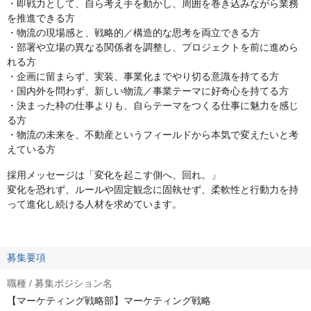
・即戦力として、自ら考え手を動かし、周囲を巻き込みながら業務
を推進できる方
・物流の現場感と、戦略的／構造的な思考を両立できる方
・部署や立場の異なる関係者を調整し、プロジェクトを前に進めら
れる方
・企画に留まらず、実装、事業化までやり切る意識を持てる方
・国内外を問わず、新しい物流／事業テーマに好奇心を持てる方
・決まった枠の仕事よりも、自らテーマをつくる仕事に魅力を感じ
る方
・物流の未来を、不動産というフィールドから本気で変えたいと考
えている方
採用メッセージは「変化を起こす側へ、回れ。」
変化を恐れず、ルールや固定観念に固執せず、柔軟性と行動力を持
って進化し続ける人材を求めています。
募集要項
職種 / 募集ポジション名
【マーケティング戦略部】マーケティング戦略