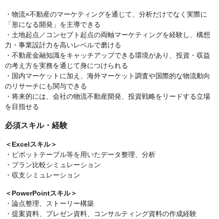
・物流×不動産のマーケティングを通じて、分析だけでなく実際に
「形になる開発」を主導できる
・土地起点／コンセプト起点の両軸マーケティングを経験し、構想
力・事業設計力を高いレベルで磨ける
・不動産金融知識をキャッチアップできる環境があり、投資・収益
の考え方を実務を通じて身につけられる
・国内マーケットに加え、海外マーケット調査や国際的な物流動向
のリサーチにも関与できる
・将来的には、会社の物流不動産開発、投資戦略をリードする立場
を目指せる
必須スキル・経験
＜Excelスキル＞
・ピボットテーブル等を用いたデータ整理、分析
・プラン比較シミュレーション
・収支シミュレーション
＜PowerPointスキル＞
・論点整理、ストーリー構築
・提案資料、プレゼン資料、コンサルティング資料の作成経験