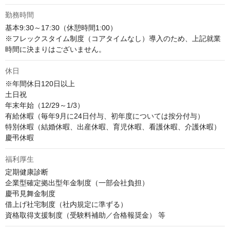
勤務時間
基本9:30～17:30（休憩時間1:00）

※フレックスタイム制度（コアタイムなし）導入のため、上記就業
時間に決まりはございません。
休日
※年間休日120日以上

土日祝

年末年始（12/29～1/3）

有給休暇（毎年9月に24日付与、初年度については按分付与）

特別休暇（結婚休暇、出産休暇、育児休暇、看護休暇、介護休暇）

慶弔休暇
福利厚生
定期健康診断

企業型確定拠出型年金制度（一部会社負担）

慶弔見舞金制度

借上げ社宅制度（社内規定に準ずる）

資格取得支援制度（受験料補助／合格報奨金） 等