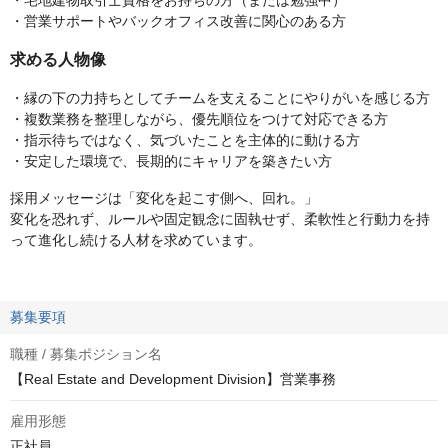
・宅地建物取引士資格をお持ちの方（または勉強中）
・営業サポートやバックオフィス改善に関心のある方
求める人物像
・縁の下の力持ちとしてチームを支えることにやりがいを感じる方
・複数業務を整理しながら、優先順位をつけて対応できる方
・指示待ちではなく、気づいたことを主体的に動ける方
・安定した環境で、長期的にキャリアを築きたい方
採用メッセージは「変化を起こす側へ、回れ。」
変化を恐れず、ルールや固定観念に固執せず、柔軟性と行動力を持
って進化し続ける人材を求めています。
募集要項
職種 / 募集ポジション名
【Real Estate and Development Division】営業事務
雇用形態
正社員