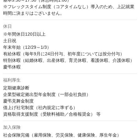
基本9:30～17:30（休憩時間1:00）

※フレックスタイム制度（コアタイムなし）導入のため、上記就業
時間に決まりはございません。
休日
※年間休日120日以上

土日祝

年末年始（12/29～1/3）

有給休暇（毎年9月に24日付与、初年度については按分付与）

特別休暇（結婚休暇、出産休暇、育児休暇、看護休暇、介護休暇）

慶弔休暇
福利厚生
定期健康診断

企業型確定拠出型年金制度（一部会社負担）

慶弔見舞金制度

借上げ社宅制度（社内規定に準ずる）

資格取得支援制度（受験料補助／合格報奨金） 等
加入保険
社会保険完備（雇用保険、労災保険、健康保険、厚生年金）