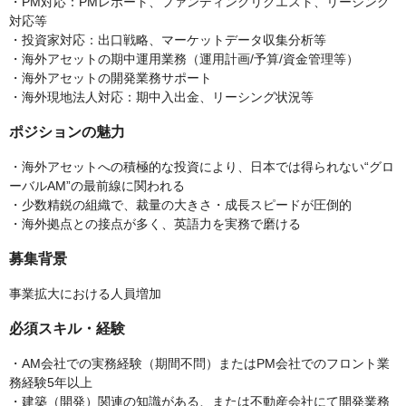
・PM対応：PMレポート、ファンディングリクエスト、リーシング
対応等
・投資家対応：出口戦略、マーケットデータ収集分析等
・海外アセットの期中運用業務（運用計画/予算/資金管理等）
・海外アセットの開発業務サポート
・海外現地法人対応：期中入出金、リーシング状況等
ポジションの魅力
・海外アセットへの積極的な投資により、日本では得られない“グロ
ーバルAM”の最前線に関われる
・少数精鋭の組織で、裁量の大きさ・成長スピードが圧倒的
・海外拠点との接点が多く、英語力を実務で磨ける
募集背景
事業拡大における人員増加
必須スキル・経験
・AM会社での実務経験（期間不問）またはPM会社でのフロント業
務経験5年以上
・建築（開発）関連の知識がある、または不動産会社にて開発業務