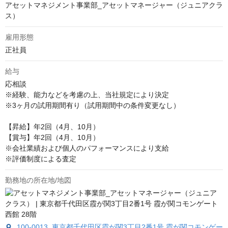
アセットマネジメント事業部_アセットマネージャー（ジュニアクラ
ス）
雇用形態
正社員
給与
応相談
※経験、能力などを考慮の上、当社規定により決定

※3ヶ月の試用期間有り（試用期間中の条件変更なし）

【昇給】年2回（4月、10月）

【賞与】年2回（4月、10月）

※会社業績および個人のパフォーマンスにより支給

※評価制度による査定
勤務地の所在地/地図
100-0013 東京都千代田区霞が関3丁目2番1号 霞が関コモンゲー