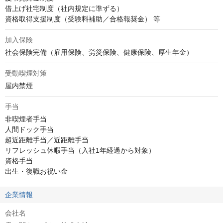
借上げ社宅制度（社内規定に準ずる）

資格取得支援制度（受験料補助／合格報奨金） 等
加入保険
社会保険完備（雇用保険、労災保険、健康保険、厚生年金）
受動喫煙対策
屋内禁煙
手当
非喫煙者手当

人間ドック手当

超近距離手当／近距離手当

リフレッシュ休暇手当（入社1年経過から対象）

資格手当

出生・復職お祝い金
企業情報
会社名