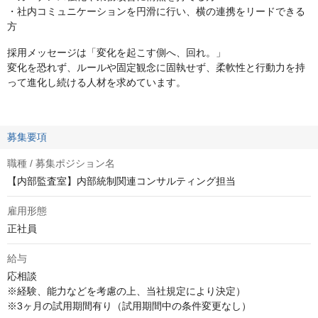
・社内コミュニケーションを円滑に行い、横の連携をリードできる
方
採用メッセージは「変化を起こす側へ、回れ。」
変化を恐れず、ルールや固定観念に固執せず、柔軟性と行動力を持
って進化し続ける人材を求めています。
募集要項
職種 / 募集ポジション名
【内部監査室】内部統制関連コンサルティング担当
雇用形態
正社員
給与
応相談
※経験、能力などを考慮の上、当社規定により決定）

※3ヶ月の試用期間有り（試用期間中の条件変更なし）
