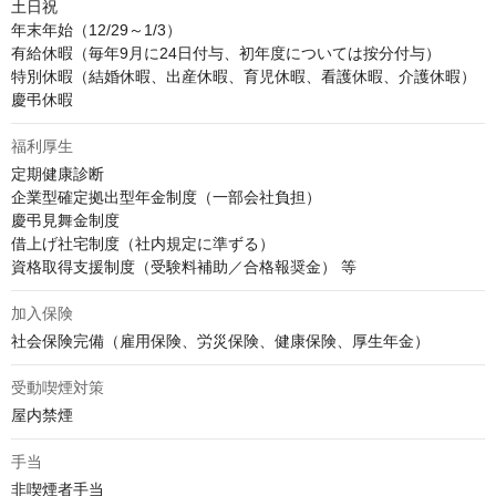
土日祝

年末年始（12/29～1/3）

有給休暇（毎年9月に24日付与、初年度については按分付与）

特別休暇（結婚休暇、出産休暇、育児休暇、看護休暇、介護休暇）

慶弔休暇
福利厚生
定期健康診断

企業型確定拠出型年金制度（一部会社負担）

慶弔見舞金制度

借上げ社宅制度（社内規定に準ずる）

資格取得支援制度（受験料補助／合格報奨金） 等
加入保険
社会保険完備（雇用保険、労災保険、健康保険、厚生年金）
受動喫煙対策
屋内禁煙
手当
非喫煙者手当
