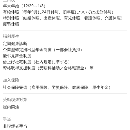
年末年始（12/29～1/3）

有給休暇（毎年9月に24日付与、初年度については按分付与）

特別休暇（結婚休暇、出産休暇、育児休暇、看護休暇、介護休暇）

慶弔休暇
福利厚生
定期健康診断

企業型確定拠出型年金制度（一部会社負担）

慶弔見舞金制度

借上げ社宅制度（社内規定に準ずる）

資格取得支援制度（受験料補助／合格報奨金） 等
加入保険
社会保険完備（雇用保険、労災保険、健康保険、厚生年金）
受動喫煙対策
屋内禁煙
手当
非喫煙者手当
