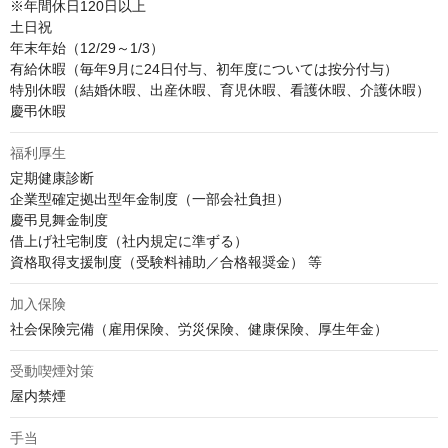
※年間休日120日以上

土日祝

年末年始（12/29～1/3）

有給休暇（毎年9月に24日付与、初年度については按分付与）

特別休暇（結婚休暇、出産休暇、育児休暇、看護休暇、介護休暇）

慶弔休暇
福利厚生
定期健康診断

企業型確定拠出型年金制度（一部会社負担）

慶弔見舞金制度

借上げ社宅制度（社内規定に準ずる）

資格取得支援制度（受験料補助／合格報奨金） 等
加入保険
社会保険完備（雇用保険、労災保険、健康保険、厚生年金）
受動喫煙対策
屋内禁煙
手当