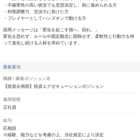
・不確実性の高い状況でも意思決定し、前に進められる方
・利害調整力、交渉力に長けた方
・プレイヤーとしてハンズオンで動ける方
採用メッセージは「変化を起こす側へ、回れ。」
変化を恐れず、ルールや固定観念に固執せず、柔軟性と行動力を持
って進化し続ける人材を求めています。
募集要項
職種 / 募集ポジション名
【投資企画部】投資エグゼキューションポジション
雇用形態
正社員
給与
応相談
※経験、能力などを考慮の上、当社規定により決定
