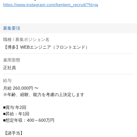
https://www.instagram.com/kentem_recruit/?hl=ja
募集要項
職種 / 募集ポジション名
【博多】WEBエンジニア（フロントエンド）
雇用形態
正社員
給与
月給
260,000円 〜
※年齢、経験、能力を考慮の上決定します

■賞与:年2回

■昇給：年1回

■想定年収：400～600万円

【諸手当】
