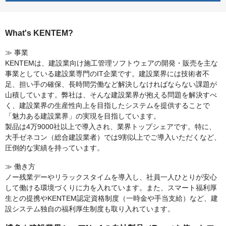
What's KENTEM?
≫ 事業
KENTEMは、建設業向け施工管理ソフトウェアの開発・販売を主な
事業としている建設業専門のIT企業です。建設業界には技術者不
足、担い手の確保、長時間労働など解決しなければならない課題が
山積しています。弊社は、そんな建設業界が抱える問題を解決すべ
く、建設業界の生産性向上を目指したシステムを提供することで
「魅力ある建設業界」の実現を目指しています。
製品は4万9000社以上で導入され、業界トップシェアです。特に、
大手ゼネコン（総合建設業者）では9割以上でご導入いただくなど、
圧倒的な実績を持っています。
≫ 働き方
ノー残業デーやリラックスタイムを導入し、社員一人ひとりが安心
して働ける環境づくりに力を入れています。また、スマート福利厚
生との提携やKENTEM認定資格制度（一時金や手当支給）など、建
設システム独自の福利厚生制度も取り入れています。