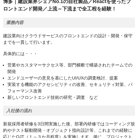
博多｜建設業界シェアNo.1の自社製品／Reactを使ったフ
ロントエンド開発／上流～下流まで全工程を経験！
業務内容
建設業向けクラウドサービスのフロントエンドの設計・開発・保守
までを一貫して行います。
具体的には・・・
営業やカスタマーサクセス等、部門横断で構築されたチームでの
開発
エンドユーザーの意見を基にしたUI/UXの調査検討、提案
実装する機能のアクセシビリティの改善、セキュリティ対策、パ
フォーマンス改善
新しいフロントエンド技術の研究・調査 など
入社後の流れ
新規採用者研修を3日間実施した後、部署内研修ではコーディング規
約やテスト駆動開発・オブジェクト指向設計等、これまでの経験に
応じたOJT（１～３か月程度）を実施します。後に、プロジェクト