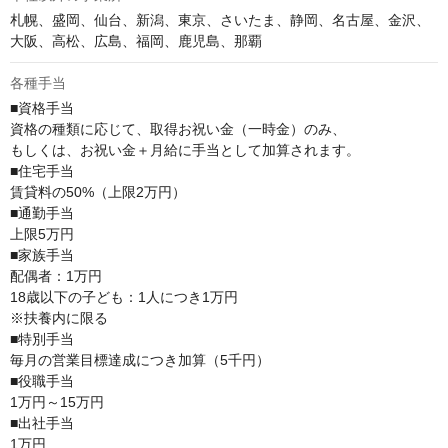
札幌、盛岡、仙台、新潟、東京、さいたま、静岡、名古屋、金沢、
大阪、高松、広島、福岡、鹿児島、那覇
各種手当
■資格手当

資格の種類に応じて、取得お祝い金（一時金）のみ、

もしくは、お祝い金＋月給に手当として加算されます。

■住宅手当

賃貸料の50%（上限2万円）

■通勤手当

上限5万円

■家族手当

配偶者：1万円

18歳以下の子ども：1人につき1万円

※扶養内に限る

■特別手当

毎月の営業目標達成につき加算（5千円）

■役職手当

1万円～15万円

■出社手当

1万円
