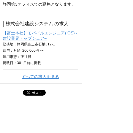
静岡第3オフィスでの勤務となります。
株式会社建設システム の求人
【富士本社】モバイルエンジニア(iOS)~
建設業界トップシェア~
勤務地：静岡県富士市石坂312-1
給与：
月給
260,000円 〜
雇用形態：正社員
掲載日：
30+日
前に掲載
すべての求人を見る