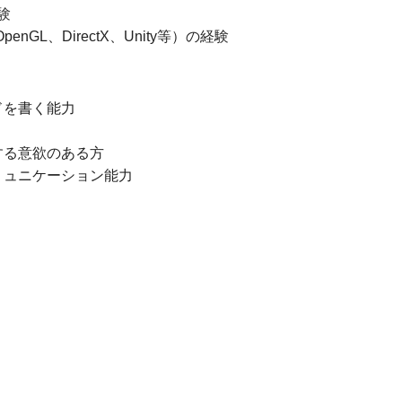
験
GL、DirectX、Unity等）の経験
を書く能力​
する意欲のある方
ミュニケーション能力