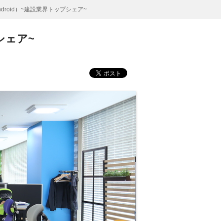
roid）~建設業界トップシェア~
シェア~