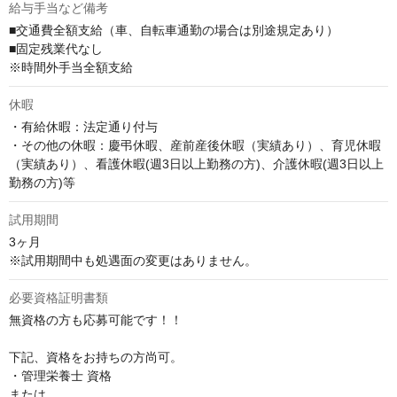
給与手当など備考
■交通費全額支給（車、自転車通勤の場合は別途規定あり）

■固定残業代なし

※時間外手当全額支給
休暇
・有給休暇：法定通り付与

・その他の休暇：慶弔休暇、産前産後休暇（実績あり）、育児休暇
（実績あり）、看護休暇(週3日以上勤務の方)、介護休暇(週3日以上
勤務の方)等
試用期間
3ヶ月 

※試用期間中も処遇面の変更はありません。
必要資格証明書類
無資格の方も応募可能です！！

下記、資格をお持ちの方尚可。

・管理栄養士 資格

または、
