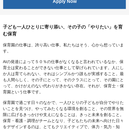
Apply Now
子ども一人ひとりに寄り添い、その子の「やりたい」を育
む保育
保育園の仕事は、誇り高い仕事。私たちはそう、心から想っていま
す。
AIの発達によって５０％の仕事がなくなると言われているなか、保
育士は変わることができない仕事として挙げられています。人にし
か人は育てられない、それはシンプルかつ誰もが実感すること。最
も人間らしく、その子にとって、そのクラスにとって、その園にと
って、かけがえのない代わりがきかない存在。それが、保育士・保
育園という仕事です。
保育園で過ごす日々のなかで、一人ひとりの子どもが自分でやりた
いことを見つけ、やってみたくなる環境を創ること、その世界を無
限に広げるきっかけや支えになることは、きっと未来を創ること。
保育・看護・調理がチームとなり、子どもたちの未来へ向けた日々
をデザインするのは、とてもクリエイティブで、体力・気力・知