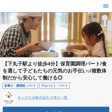
【下丸子駅より徒歩4分】保育園調理パート/食
を通して子どもたちの元気のお手伝い♪/複数体
制だから安心して働ける◎
栄養士・調理師_パート
アルバイト・パート
キッズラボ株式会社 の求人一覧