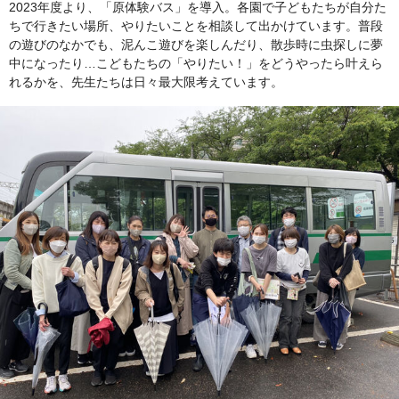
2023年度より、「原体験バス」を導入。各園で子どもたちが自分た
ちで行きたい場所、やりたいことを相談して出かけています。普段
の遊びのなかでも、泥んこ遊びを楽しんだり、散歩時に虫探しに夢
中になったり…こどもたちの「やりたい！」をどうやったら叶えら
れるかを、先生たちは日々最大限考えています。