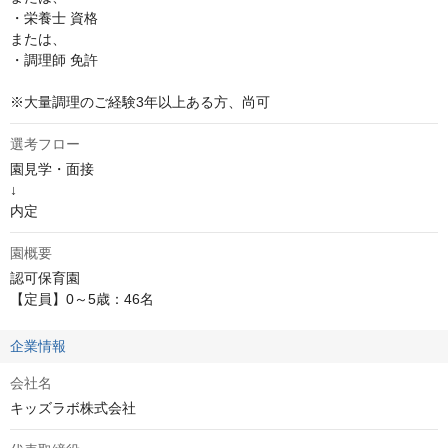
・栄養士 資格

または、

・調理師 免許

※大量調理のご経験3年以上ある方、尚可
選考フロー
園見学・面接

↓

内定
園概要
認可保育園

【定員】0～5歳：46名
企業情報
会社名
キッズラボ株式会社