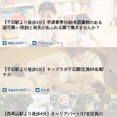
【千石駅より徒歩1分】早遅番専任/絵本図書館のある
認可園♬/笑顔と発見があふれる園で働きませんか？
時給
2,026円 〜
アルバイト・パート
【千石駅より徒歩1分】キッズラボ千石園/定員69名/駅
チカ
月給
288,900円 〜
正社員
【西馬込駅より徒歩4分】キャリアパート/17名定員の