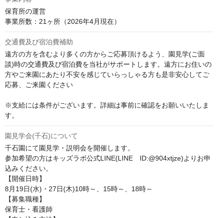
保育所の運営

事業所数：21ヶ所（2026年4月現在）
交通費及び宿泊費補助
遠方の方を含むより多くの方からご応募頂けるよう、園見学(ご面
談)時の交通費及び宿泊費を当社がサポートします。遠方にお住いの
方やご来園にあたり不安を感じていらっしゃる方も是非安心してご
応募、ご来園ください

※支給には条件がございます。詳細は事前に確認をお願いいたしま
す。
園見学会(千石)について
千石園にて園見学・説明会を開催します。

参加希望の方はキッズラボ公式LINE(LINE　ID:@904xtjze)よりお申
込みください。

【開催日時】

8月19日(水)・27日(木)10時～、15時～、18時～

【募集職種】

保育士・看護師
