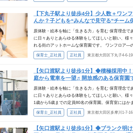
となっています。 原体験バスで、子どもたちの興味の
を導入。どもたちが自分たちで行きたい場所、やり
【下丸子駅より徒歩4分】少人数＋ワン
遊びのなかでも、泥んこ遊びを楽しんだり、散歩時
んか？子どもを“みんなで見守る”チーム
「やりたい！」をどうやったら叶えられるかを、先生
回・毎月130冊の移動図書館 千石園に併設する絵本図書
原体験・絵本を軸に「生きる力」を育む 保育理念で
書館として全園を巡回しています。絵本は子どもた
に日々ありとあらゆる体験をしてほしいと願い、様々
庭への貸し出しもしており、お帰り時に親子で楽し
れる街のアットホームな保育園です。 ワンフロア―の
にもなっています。
たりとした日々を過ごしています。 原体験バスで、子
保育士_正社員
正社員
り、「原体験バス」を導入。各園で子どもたちが自
して出かけています。普段の遊びのなかでも、泥ん
【矢口渡駅より徒歩1分】◆積極採用中
になったり…こどもたちの「やりたい！」をどうや
庭から電車を一望♬開放感のある保育園
限考えています。 月130冊の絵本が全園を巡回・移
6,000冊）から、130冊が移動図書館として全園
原体験・絵本を軸に「生きる力」を育む 保育理念で
げる扉。移動図書館の本はご家庭への貸し出しもし
に日々ありとあらゆる体験をしてほしいと願い、様々
が見られたりと保護者支援の一つにもなっています
1歳から5歳までの定員80名の保育園。保育室には
たちが思い思いの時を過ごしています。屋上園庭は
保育士_正社員
正社員
東京都大田区多摩川1-7-16
笑顔がはじけています。 原体験バスで、子どもたちの
バス」を導入。各園で子どもたちが自分たちで行き
【矢口渡駅より徒歩1分】◆ブランク明
います。普段の遊びのなかでも、泥んこ遊びを楽し