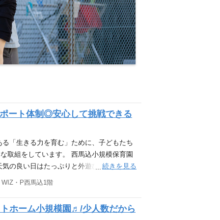
サポート体制◎安心して挑戦できる
ある「生きる力を育む」ために、子どもたち
な取組をしています。 西馬込小規模保育園
続きを見る
。天気の良い日はたっぷりと外遊びを楽しみ、
もたちが集まったりと穏やかな時が流れる小
 WIZ・P西馬込1階
ない」 というイメージを持たれることもあり
な対応が必要な場面もあります。 その分、一
ットホーム小規模園♬/少人数だから
離が近いことは、小規模園ならではの魅力で