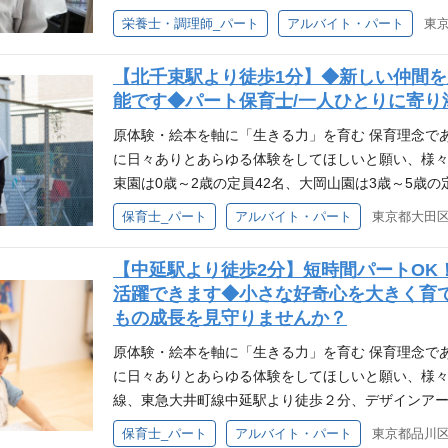
屋上園庭では子どもたちがのびのびと遊び、様々な経
栄養士・調理師_パート
アルバイト・パート
東京
く・楽しく食べる経験を 園庭での栽培、クッキング
食べること。 キッズラボでは、食事そのものが原体
【北千束駅より徒歩1分】◆新しい仲間
ねることが食育の根幹になると考えています。 体験バ
能です◆パート保育士/一人ひとりに寄り
年度より、「原体験バス」を導入。各園で子どもた
を相談して出かけています。普段の遊びのなかでも
原体験・絵本を軸に「生きる力」を育む 保育理念で
に夢中になったり…こどもたちの「やりたい！」を
に日々ありとあらゆる体験をしてほしいと願い、様々
日々最大限考えています。 月130冊の絵本が全園を
束園は0歳～2歳の定員42名、大岡山園は3歳～5歳の
館（蔵書6,000冊）から、130冊が移動図書館と
す。園舎が分かれているためひとつひとつのスペー
保育士_パート
アルバイト・パート
東京都大田区北
世界を広げる扉。移動図書館の本はご家庭への貸し
日々の保育を行っています。 原体験バスで、子どもた
に選ぶ姿が見られたりと保護者支援の一つにもなって
体験バス」を導入。各園で子どもたちが自分たちで
【中延駅より徒歩2分】短時間パートOK
れることもあり、調理・保育士・看護と全ての職員
けています。普段の遊びのなかでも、泥んこ遊びを
活躍できます◆小さな好奇心を大きく育
育で活用しています。 仕事内容 ◆キッズラボでは、
り…こどもたちの「やりたい！」をどうやったら叶
もの成長を見守りませんか？
ども達の成長を「食」の面からサポートしませんか？
います。 月130冊の絵本が全園を巡回・移動図書館 
保育園などでの経験あると尚可～ 主なお仕事は、保
冊）から、130冊が移動図書館として全園を巡回し
原体験・絵本を軸に「生きる力」を育む 保育理念で
お願いします。 具体的には・・・ 食材の下ごしらえ
扉。移動図書館の本はご家庭への貸し出しもしてお
に日々ありとあらゆる体験をしてほしいと願い、様々
られたりと保護者支援の一つにもなっています。
線、東急大井町線中延駅より徒歩２分、デザインア
った認可保育園です。 広々とした屋上には舞台のよ
保育士_パート
アルバイト・パート
東京都品川区戸