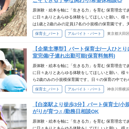
こそできる丁寧な関わり/希望休相談◎
す。 「困ったときは自然と声を掛け合う」そんなチ
り添い「自己肯定感」を育む保育を行っています 園の
原体験・絵本を軸に「生きる力」を育む 保育理念で
ps://kids-lab.co.jp/schedule/ 原体験バス
に日々ありとあらゆる体験をしてほしいと願い、様々
体験バス」を導入。各園で子どもたちが自分たちで
は1歳と2歳のみの定員17名の小規模の保育園です
けています。普段の遊びのなかでも、泥んこ遊びを
お昼時にはガラス張りの調理室から漂う匂いに子ど
保育士_パート
アルバイト・パート
東京都大田区西
り…こどもたちの「やりたい！」をどうやったら叶
さな保育園です。 「小規模園＝ゆったりで負担が少
います。 月130冊の絵本が全園を巡回・移動図書館 
ますが、 少人数だからこそ、職員同士の協力や柔軟
【企業主導型】パート保育士/一人ひとり
冊）から、130冊が移動図書館として全園を巡回し
人ひとりの子どもに深く関われること、 職員間の距
室完備/子連れ出勤可能(保育料無料)
扉。移動図書館の本はご家庭への貸し出しもしてお
す。 「困ったときは自然と声を掛け合う」そんなチ
られたりと保護者支援の一つにもなっています。
り添い「自己肯定感」を育む保育を行っています。 
原体験・絵本を軸に「生きる力」を育む 保育理念で
https://kids-lab.co.jp/schedule/ 原体験
に日々ありとあらゆる体験をしてほしいと願い、様々
「原体験バス」を導入。各園で子どもたちが自分た
ら2歳のみの小規模保育園です。日々の保育の中でわ
出かけています。普段の遊びのなかでも、泥んこ遊
びを楽しんでいます。 原体験バスで、子どもたちの興
保育士_パート
アルバイト・パート
ったり…こどもたちの「やりたい！」をどうやった
ス」を導入。各園で子どもたちが自分たちで行きた
えています。 月130冊の絵本が全園を巡回・移動図書
ます。普段の遊びのなかでも、泥んこ遊びを楽しん
【白楽駅より徒歩3分】パート保育士/小
0冊）から、130冊が移動図書館として全園を巡回
どもたちの「やりたい！」をどうやったら叶えられ
がりが育つ♬/勤務日相談OK
扉。移動図書館の本はご家庭への貸し出しもしてお
す。 月130冊の絵本が全園を巡回・移動図書館 千石
られたりと保護者支援の一つにもなっています。
ら、130冊が移動図書館として全園を巡回していま
原体験・絵本を軸に「生きる力」を育む 保育理念で
図書館の本はご家庭への貸し出しもしており、お迎
に日々ありとあらゆる体験をしてほしいと願い、様々