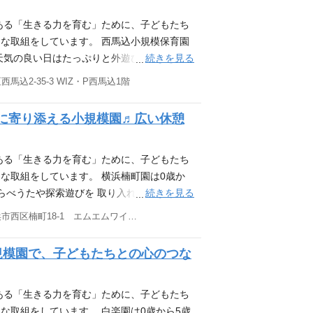
ームワークを大切に こどもたちの気持ちに寄
1日の様子はこちらからご覧ください。 htt
ある「生きる力を育む」ために、子どもたち
で、子どもたちの興味の先へGO！ 2023年度より、「原
な取組をしています。 西馬込小規模保育園
行きたい場所、やりたいことを相談して出か
続きを見る
。天気の良い日はたっぷりと外遊びを楽しみ、
楽しんだり、散歩時に虫探しに夢中になった
もたちが集まったりと穏やかな時が流れる小
馬込2-35-3 WIZ・P西馬込1階
えられるかを、先生たちは日々最大限考えて
ない」 というイメージを持たれることもあり
千石園に併設する絵本図書館（蔵書6,000
な対応が必要な場面もあります。 その分、一
に寄り添える小規模園♬広い休憩
ています。絵本は子どもたちの世界を広げる
離が近いことは、小規模園ならではの魅力で
り、お迎え時に親子で楽しそうに選ぶ姿が見
ームワークを大切に こどもたちの気持ちに寄
園の一日の様子はこちらからご覧ください。
ある「生きる力を育む」ために、子どもたち
バスで、子どもたちの興味の先へGO！ 2023年度より、
な取組をしています。 横浜楠町園は0歳か
ちで行きたい場所、やりたいことを相談して
続きを見る
らべうたや探索遊びを 取り入れ、様々な遊
びを楽しんだり、散歩時に虫探しに夢中にな
味の先へGO！ 2023年度より、「原体験バ
神奈川県横浜市西区楠町18-1 エムエムワイビル2階
ら叶えられるかを、先生たちは日々最大限考
い場所、やりたいことを相談して出かけてい
館 千石園に併設する絵本図書館（蔵書6,00
だり、散歩時に虫探しに夢中になったり…こ
規模園で、子どもたちとの心のつな
しています。絵本は子どもたちの世界を広げる
るかを、先生たちは日々最大限考えていま
り、お迎え時に親子で楽しそうに選ぶ姿が見
園に併設する絵本図書館（蔵書6,000冊）か
す。絵本は子どもたちの世界を広げる扉。移動
ある「生きる力を育む」ために、子どもたち
え時に親子で楽しそうに選ぶ姿が見られたり
な取組をしています。 白楽園は0歳から5歳