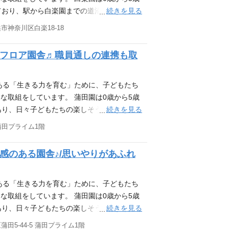
を完備♬ 職員がリフレッシュして気分転換を
続きを見る
ており、駅から白楽園までの道沿いにも竹林
 お子さんを預けながら働けます！ 同じ園や
験バスで、子どもたちの興味の先へGO！ 2
市神奈川区白楽18-18
OK ▶行事を必要以上に増やさず、子ども一人
もたちが自分たちで行きたい場所、やりたいこ
ＩＣＴ化を推進し、書類業務の簡素化・業務
も、泥んこ遊びを楽しんだり、散歩時に虫探
ンフロア園舎♬職員通しの連携も取
をどうやったら叶えられるかを、先生たちは
巡回・移動図書館 千石園に併設する絵本図書
して全園を巡回しています。絵本は子どもたちの
ある「生きる力を育む」ために、子どもたち
出しもしており、お迎え時に親子で楽しそう
な取組をしています。 蒲田園は0歳から5歳
ています。
続きを見る
あり、日々子どもたちの楽しそうな声と笑顔
空港も近く、国際色豊かな交通が便利な立地
 蒲田プライム1階
先へGO！ 2023年度より、「原体験バス」
所、やりたいことを相談して出かけていま
感のある園舎♪/思いやりがあふれ
り、散歩時に虫探しに夢中になったり…こど
かを、先生たちは日々最大限考えています。
設する絵本図書館（蔵書6,000冊）から、13
ある「生きる力を育む」ために、子どもたち
は子どもたちの世界を広げる扉。移動図書館
な取組をしています。 蒲田園は0歳から5歳
親子で楽しそうに選ぶ姿が見られたりと保護
続きを見る
あり、日々子どもたちの楽しそうな声と笑顔
空港も近く、国際色豊かな交通が便利な立地
田5-44-5 蒲田プライム1階