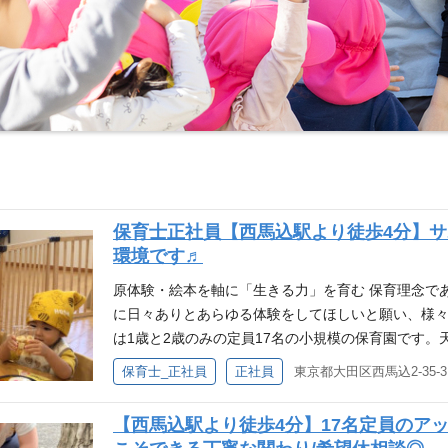
保育士正社員【西馬込駅より徒歩4分】
環境です♬
原体験・絵本を軸に「生きる力」を育む 保育理念で
に日々ありとあらゆる体験をしてほしいと願い、様々
は1歳と2歳のみの定員17名の小規模の保育園です
お昼時にはガラス張りの調理室から漂う匂いに子ど
保育士_正社員
正社員
東京都大田区西馬込2-35-3
さな保育園です。 「小規模園＝ゆったりで負担が少
ますが、 少人数だからこそ、職員同士の協力や柔軟
【西馬込駅より徒歩4分】17名定員のア
人ひとりの子どもに深く関われること、 職員間の距