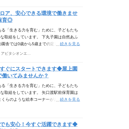
先へGO！ 2023年度より、「原体験バス」
たいことを相談して出かけています。普段の
フロア、安心できる環境で働きませ
に虫探しに夢中になったり…こどもたちの
保育◎
たちは日々最大限考えています。 全園を巡
館（蔵書6,000冊）から、130冊が移動図
ある「生きる力を育む」ために、子どもたち
ちの世界を広げる扉。移動図書館の本はご家
な取組をしています。 下丸子園は自然あふ
げに選ぶ姿が見られたりと保護者支援の一つ
続きを見る
園舎では0歳から5歳までの定員46名がゆっ
どもたちの興味の先へGO！ 2023年度よ
東京都大田区下丸子4-6-19 アビタシオンエムズ1階
分たちで行きたい場所、やりたいことを相談
こ遊びを楽しんだり、散歩時に虫探しに夢中
！すぐにスタートできます◆屋上園
ったら叶えられるかを、先生たちは日々最大
で働いてみませんか？
動図書館 千石園に併設する絵本図書館（蔵書
を巡回しています。絵本は子どもたちの世界を広
ある「生きる力を育む」ために、子どもたち
ており、お迎え時に親子で楽しそうに選ぶ姿
な取組をしています。 矢口渡駅前保育園は
。
続きを見る
かまくらのような絵本コーナーがあり、子ども
柔らかい人工芝となっており、子どもたちの
興味の先へGO！ 2023年度より、「原体験
たい場所、やりたいことを相談して出かけて
けでも安心！今すぐ活躍できます◆
んだり、散歩時に虫探しに夢中になったり…