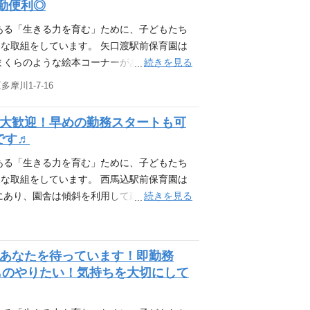
勤便利◎
れるかを、先生たちは日々最大限考えていま
園に併設する絵本図書館（蔵書6,000冊）か
ある「生きる力を育む」ために、子どもたち
す。絵本は子どもたちの世界を広げる扉。移動
な取組をしています。 矢口渡駅前保育園は
え時に親子で楽しそうに選ぶ姿が見られたり
続きを見る
かまくらのような絵本コーナーがあり、子ども
柔らかい人工芝となっており、子どもたちの
摩川1-7-16
興味の先へGO！ 2023年度より、「原体験
たい場所、やりたいことを相談して出かけて
も大歓迎！早めの勤務スタートも可
んだり、散歩時に虫探しに夢中になったり…
です♬
れるかを、先生たちは日々最大限考えていま
園に併設する絵本図書館（蔵書6,000冊）か
ある「生きる力を育む」ために、子どもたち
す。絵本は子どもたちの世界を広げる扉。移動
な取組をしています。 西馬込駅前保育園は
え時に親子で楽しそうに選ぶ姿が見られたり
続きを見る
中にあり、園舎は傾斜を利用して建てられてい
栽培や遊びなど園内外で四季折々の様々な体
の先へGO！ 2023年度より、「原体験バ
い場所、やりたいことを相談して出かけてい
があなたを待っています！即勤務
だり、散歩時に虫探しに夢中になったり…こ
ものやりたい！気持ちを大切にして
るかを、先生たちは日々最大限考えていま
園に併設する絵本図書館（蔵書6,000冊）か