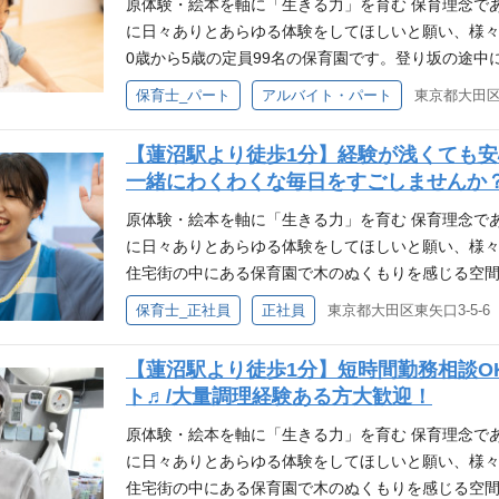
ら、130冊が移動図書館として全園を巡回していま
原体験・絵本を軸に「生きる力」を育む 保育理念で
図書館の本はご家庭への貸し出しもしており、お迎
に日々ありとあらゆる体験をしてほしいと願い、様々
と保護者支援の一つにもなっています。
0歳から5歳の定員99名の保育園です。登り坂の途
ます。 屋上には園庭があり、広いところを利用した
保育士_パート
アルバイト・パート
東京都大田区西
験を重ねています。 原体験バスで、子どもたちの興味
ス」を導入。各園で子どもたちが自分たちで行きた
【蓮沼駅より徒歩1分】経験が浅くても
ます。普段の遊びのなかでも、泥んこ遊びを楽しん
一緒にわくわくな毎日をすごしませんか
どもたちの「やりたい！」をどうやったら叶えられ
す。 月130冊の絵本が全園を巡回・移動図書館 千石
原体験・絵本を軸に「生きる力」を育む 保育理念で
ら、130冊が移動図書館として全園を巡回していま
に日々ありとあらゆる体験をしてほしいと願い、様々
図書館の本はご家庭への貸し出しもしており、お迎
住宅街の中にある保育園で木のぬくもりを感じる空
と保護者支援の一つにもなっています。
屋上園庭では子どもたちがのびのびと遊び、様々な経
保育士_正社員
正社員
東京都大田区東矢口3-5-6
たちの興味の先へGO！ 2023年度より、「原体験
行きたい場所、やりたいことを相談して出かけてい
【蓮沼駅より徒歩1分】短時間勤務相談O
楽しんだり、散歩時に虫探しに夢中になったり…こ
ト♬/大量調理経験ある方大歓迎！
えられるかを、先生たちは日々最大限考えています。 
千石園に併設する絵本図書館（蔵書6,000冊）から
原体験・絵本を軸に「生きる力」を育む 保育理念で
ます。絵本は子どもたちの世界を広げる扉。移動図
に日々ありとあらゆる体験をしてほしいと願い、様々
お迎え時に親子で楽しそうに選ぶ姿が見られたりと
住宅街の中にある保育園で木のぬくもりを感じる空