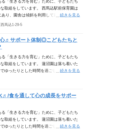
す。絵本は子どもたちの世界を広げる扉。移動
ある「生きる力を育む」ために、子どもたち
え時に親子で楽しそうに選ぶ姿が見られたり
な取組をしています。 西馬込駅前保育園は
続きを見る
中にあり、園舎は傾斜を利用して建てられてい
栽培や遊びなど園内外で四季折々の様々な体
馬込1-29-5
の先へGO！ 2023年度より、「原体験バ
い場所、やりたいことを相談して出かけてい
安心♬サポート体制◎こどもたちと
だり、散歩時に虫探しに夢中になったり…こ
？
るかを、先生たちは日々最大限考えていま
園に併設する絵本図書館（蔵書6,000冊）か
ある「生きる力を育む」ために、子どもたち
す。絵本は子どもたちの世界を広げる扉。移動
な取組をしています。 蓮沼園は落ち着いた
え時に親子で楽しそうに選ぶ姿が見られたり
続きを見る
間でゆったりとした時間を過ごしています。
験を重ねています。 原体験バスで、子ども
バス」を導入。各園で子どもたちが自分たちで
ます。普段の遊びのなかでも、泥んこ遊びを
K♬/食を通して心の成長をサポー
どもたちの「やりたい！」をどうやったら叶
月130冊の絵本が全園を巡回・移動図書館
、130冊が移動図書館として全園を巡回してい
ある「生きる力を育む」ために、子どもたち
書館の本はご家庭への貸し出しもしており、
な取組をしています。 蓮沼園は落ち着いた
保護者支援の一つにもなっています。
続きを見る
間でゆったりとした時間を過ごしています。