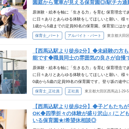
園庭から電車が見える保育園◎/駅チカ通
こどもたちの「やりたい！」をどうやったら叶えら
す。 月130冊の絵本が全園を巡回・移動図書館 千石
原体験・絵本を軸に「生きる力」を育む 保育理念で
ら、130冊が移動図書館として全園を巡回していま
に日々ありとあらゆる体験をしてほしいと願い、様々
図書館の本はご家庭への貸し出しもしており、お迎
1歳から5歳までの定員80名の保育園。保育室には
と保護者支援の一つにもなっています。
たちが思い思いの時を過ごしています。屋上園庭は
保育士_パート
アルバイト・パート
東京都大田区多
笑顔がはじけています。 原体験バスで、子どもたちの
バス」を導入。各園で子どもたちが自分たちで行き
【西馬込駅より徒歩2分】◆未経験の方
います。普段の遊びのなかでも、泥んこ遊びを楽し
能です◆職員同士の雰囲気の良さが自慢
こどもたちの「やりたい！」をどうやったら叶えら
す。 月130冊の絵本が全園を巡回・移動図書館 千石
原体験・絵本を軸に「生きる力」を育む 保育理念で
ら、130冊が移動図書館として全園を巡回していま
に日々ありとあらゆる体験をしてほしいと願い、様々
図書館の本はご家庭への貸し出しもしており、お迎
0歳から5歳の定員99名の保育園です。登り坂の途
と保護者支援の一つにもなっています。
ます。 屋上には園庭があり、広いところを利用した
保育士_正社員
正社員
東京都大田区西馬込1-29-5
験を重ねています。 原体験バスで、子どもたちの興味
ス」を導入。各園で子どもたちが自分たちで行きた
【西馬込駅より徒歩2分】◆子どもたち
ます。普段の遊びのなかでも、泥んこ遊びを楽しん
OK◆四季折々の体験が盛り沢山♬/こど
どもたちの「やりたい！」をどうやったら叶えられ
いる保育園★/希望休相談◎
す。 月130冊の絵本が全園を巡回・移動図書館 千石