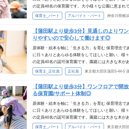
と保護者支援の一つにもなっています。 広い休憩室
の定員48名の保育園です。大小様々な公園に恵まれ
図れるよう休憩室を完備しています。 そして… ▶
がある、緑あふれる立地にある認可保育園です。 原体
保育士_パート
アルバイト・パート
神奈川県横浜
提携施設で保育OK◎ ▶ 扶養内・短時間勤務も相談
023年度より、「原体験バス」を導入。各園で子ど
ひとりの成長を大切にした保育を行っています。 ▶
とを相談して出かけています。普段の遊びのなかで
【蒲田駅より徒歩3分】見通しのよりワ
負担軽減に取り組んでいます。
しに夢中になったり…こどもたちの「やりたい！」
りやすいので安心して働けます◎
日々最大限考えています。 月130冊の絵本が全園を
館（蔵書6,000冊）から、130冊が移動図書館と
原体験・絵本を軸に「生きる力」を育む 保育理念で
世界を広げる扉。移動図書館の本はご家庭への貸し
に日々ありとあらゆる体験をしてほしいと願い、様々
に選ぶ姿が見られたりと保護者支援の一つにもなっ
の定員40名の認可保育園です。園庭には大きな木が
で溢れています。 神奈川と東京の境目にあり、羽田
保育士_正社員
正社員
東京都大田区蒲田5-44-5
となっています。 原体験バスで、子どもたちの興味の
を導入。各園で子どもたちが自分たちで行きたい場
【蒲田駅より徒歩3分】ワンフロアで開放
す。普段の遊びのなかでも、泥んこ遊びを楽しんだ
る保育園/サポート体制◎
もたちの「やりたい！」をどうやったら叶えられる
月130冊の絵本が全園を巡回・移動図書館 千石園に併
原体験・絵本を軸に「生きる力」を育む 保育理念で
0冊が移動図書館として全園を巡回しています。絵本
に日々ありとあらゆる体験をしてほしいと願い、様々
の本はご家庭への貸し出しもしており、お迎え時に
の定員40名の認可保育園です。園庭には大きな木が
者支援の一つにもなっています。
で溢れています。 神奈川と東京の境目にあり、羽田
保育士_パート
アルバイト・パート
東京都大田区蒲