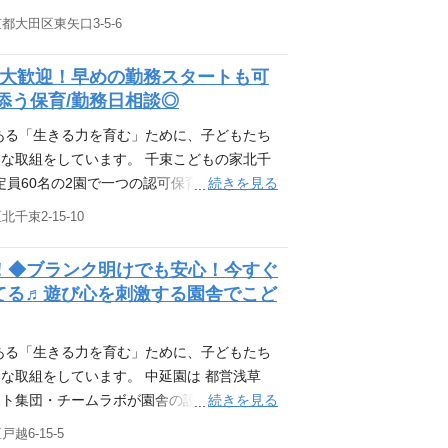
験を重ねています。 食事は楽しい。美味し
都大田区東矢口3-5-6
はもちろん、日々の食事を美味しく、楽しく
験でもあり、美味しく楽しく食べる経験を重
を大歓迎！早めの勤務スタートも可
スで、子どもたちの興味の先へGO！ 2023
添う保育/勤務日相談◎
ちが自分たちで行きたい場所、やりたいこと
、泥んこ遊びを楽しんだり、散歩時に虫探し
ある「生きる力を育む」ために、子どもたち
どうやったら叶えられるかを、先生たちは
な取組をしています。 千束こどもの家北千
巡回・移動図書館 千石園に併設する絵本図書
続きを見る
定員60名の2園で一つの認可保育園となりま
して全園を巡回しています。絵本は子どもたちの
スが広すぎることなく、落ち着いた空間で
千束2-15-10
出しもしており、お迎え時に親子で楽しそう
ちの興味の先へGO！ 2023年度より、「原
います。 もちろん食育活動で絵本を取り入
行きたい場所、やりたいことを相談して出か
！◆ブランク明けでも安心！今すぐ
が一体となって子どもたちに関わるチーム保
楽しんだり、散歩時に虫探しに夢中になった
てる♬遊び心を刺激する園舎でこど
パート調理スタッフを募集しています◆ こ
えられるかを、先生たちは日々最大限考えて
 ～大量調理経験ある方、病院、学校給食、
千石園に併設する絵本図書館（蔵書6,000
育園における給食・おやつの調理業務全般を
ています。絵本は子どもたちの世界を広げる
ある「生きる力を育む」ために、子どもたち
 配膳、盛り付け 食器の洗浄 厨房内の清掃
り、お迎え時に親子で楽しそうに選ぶ姿が見
な取組をしています。 中延園は 都営浅草
続きを見る
ート集団・チームラボが園舎の設計監修を行
うなちょっとした段差があったりと、開放感
越6-15-5