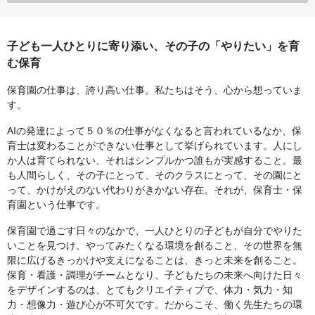
子ども一人ひとりに寄り添い、その子の「やりたい」を育
む保育
保育園の仕事は、誇り高い仕事。私たちはそう、心から想っていま
す。
AIの発達によって５０％の仕事がなくなると言われているなか、保
育士は変わることができない仕事として挙げられています。人にし
か人は育てられない、それはシンプルかつ誰もが実感すること。最
も人間らしく、その子にとって、そのクラスにとって、その園にと
って、かけがえのない代わりがきかない存在。それが、保育士・保
育園という仕事です。
保育園で過ごす日々のなかで、一人ひとりの子どもが自分でやりた
いことを見つけ、やってみたくなる環境を創ること、その世界を無
限に広げるきっかけや支えになることは、きっと未来を創ること。
保育・看護・調理がチームとなり、子どもたちの未来へ向けた日々
をデザインするのは、とてもクリエイティブで、体力・気力・知
力・想像力・遊び心が不可欠です。だからこそ、働く先生たちの環