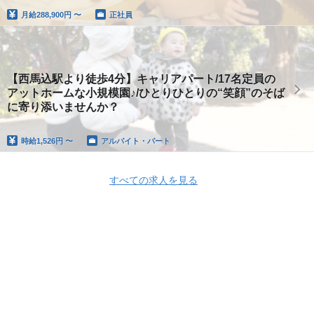
月給
288,900円 〜
正社員
【西馬込駅より徒歩4分】キャリアパート/17名定員の
アットホームな小規模園♪/ひとりひとりの“笑顔”のそば
に寄り添いませんか？
時給
1,526円 〜
アルバイト・パート
すべての求人を見る