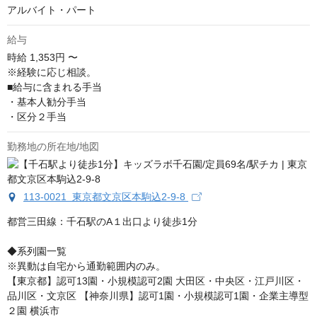
アルバイト・パート
給与
時給
1,353円 〜
※経験に応じ相談。

■給与に含まれる手当

・基本人勧分手当

・区分２手当
勤務地の所在地/地図
113-0021 東京都文京区本駒込2-9-8
都営三田線：千石駅のA１出口より徒歩1分

◆系列園一覧

※異動は自宅から通勤範囲内のみ。

【東京都】認可13園・小規模認可2園 大田区・中央区・江戸川区・
品川区・文京区 【神奈川県】認可1園・小規模認可1園・企業主導型
２園 横浜市 
