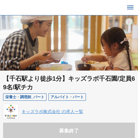
【千石駅より徒歩1分】キッズラボ千石園/定員6
9名/駅チカ
栄養士・調理師_パート
アルバイト・パート
キッズラボ株式会社 の求人一覧
募集終了