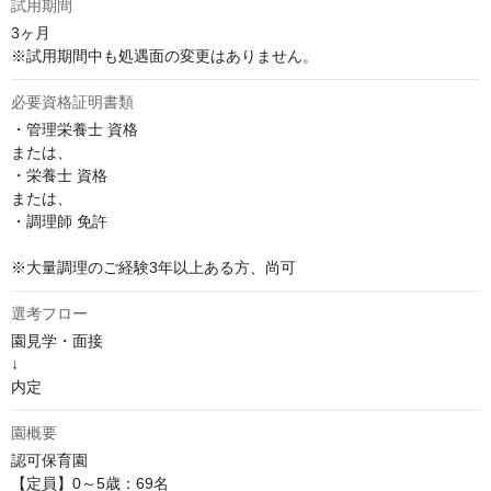
試用期間
3ヶ月 

※試用期間中も処遇面の変更はありません。
必要資格証明書類
・管理栄養士 資格

または、

・栄養士 資格

または、

・調理師 免許

※大量調理のご経験3年以上ある方、尚可
選考フロー
園見学・面接

↓

内定
園概要
認可保育園

【定員】0～5歳：69名