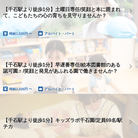
【千石駅より徒歩1分】土曜日専任/笑顔と本に囲まれ
て、こどもたちの心の育ちを見守りませんか？
時給
1,526円 〜
アルバイト・パート
【千石駅より徒歩1分】早遅番専任/絵本図書館のある
認可園♬/笑顔と発見があふれる園で働きませんか？
時給
2,026円 〜
アルバイト・パート
【千石駅より徒歩1分】キッズラボ千石園/定員69名/駅
チカ