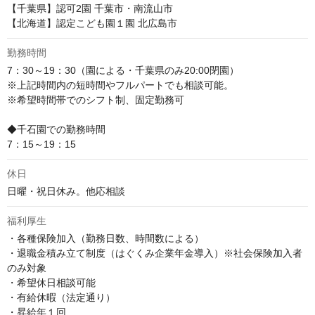
【千葉県】認可2園 千葉市・南流山市 

【北海道】認定こども園１園 北広島市
勤務時間
7：30～19：30（園による・千葉県のみ20:00閉園）

※上記時間内の短時間やフルパートでも相談可能。

※希望時間帯でのシフト制、固定勤務可

◆千石園での勤務時間

7：15～19：15
休日
日曜・祝日休み。他応相談
福利厚生
・各種保険加入（勤務日数、時間数による）

・退職金積み立て制度（はぐくみ企業年金導入）※社会保険加入者
のみ対象

・希望休日相談可能

・有給休暇（法定通り）

・昇給年１回
