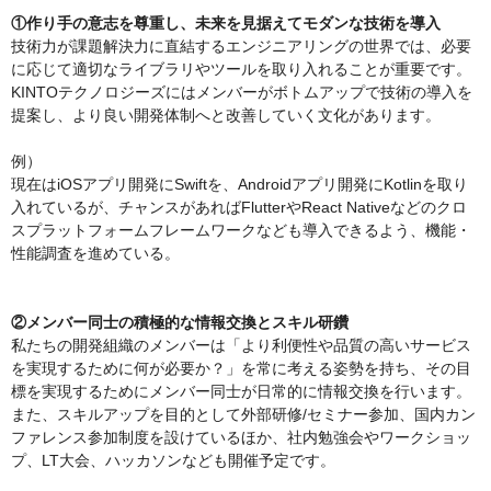
①作り手の意志を尊重し、未来を見据えてモダンな技術を導入
技術力が課題解決力に直結するエンジニアリングの世界では、必要
に応じて適切なライブラリやツールを取り入れることが重要です。
KINTOテクノロジーズにはメンバーがボトムアップで技術の導入を
提案し、より良い開発体制へと改善していく文化があります。
例）
現在はiOSアプリ開発にSwiftを、Androidアプリ開発にKotlinを取り
入れているが、チャンスがあればFlutterやReact Nativeなどのクロ
スプラットフォームフレームワークなども導入できるよう、機能・
性能調査を進めている。
②メンバー同士の積極的な情報交換とスキル研鑽
私たちの開発組織のメンバーは「より利便性や品質の高いサービス
を実現するために何が必要か？」を常に考える姿勢を持ち、その目
標を実現するためにメンバー同士が日常的に情報交換を行います。
また、スキルアップを目的として外部研修/セミナー参加、国内カン
ファレンス参加制度を設けているほか、社内勉強会やワークショッ
プ、LT大会、ハッカソンなども開催予定です。