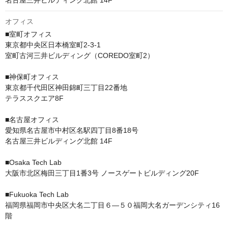
オフィス
■室町オフィス

東京都中央区日本橋室町2-3-1

室町古河三井ビルディング（COREDO室町2）

■神保町オフィス

東京都千代田区神田錦町三丁目22番地

テラススクエア8F

■名古屋オフィス

愛知県名古屋市中村区名駅四丁目8番18号

名古屋三井ビルディング北館 14F

■Osaka Tech Lab

大阪市北区梅田三丁目1番3号 ノースゲートビルディング20F

■Fukuoka Tech Lab

福岡県福岡市中央区大名二丁目６―５０福岡大名ガーデンシティ16
階 
