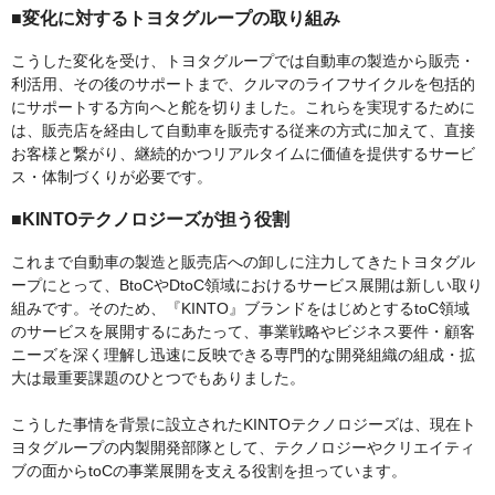
■変化に対するトヨタグループの取り組み
こうした変化を受け、トヨタグループでは自動車の製造から販売・
利活用、その後のサポートまで、クルマのライフサイクルを包括的
にサポートする方向へと舵を切りました。これらを実現するために
は、販売店を経由して自動車を販売する従来の方式に加えて、直接
お客様と繋がり、継続的かつリアルタイムに価値を提供するサービ
ス・体制づくりが必要です。
■KINTOテクノロジーズが担う役割
これまで自動車の製造と販売店への卸しに注力してきたトヨタグル
ープにとって、BtoCやDtoC領域におけるサービス展開は新しい取り
組みです。そのため、『KINTO』ブランドをはじめとするtoC領域
のサービスを展開するにあたって、事業戦略やビジネス要件・顧客
ニーズを深く理解し迅速に反映できる専門的な開発組織の組成・拡
大は最重要課題のひとつでもありました。
こうした事情を背景に設立されたKINTOテクノロジーズは、現在ト
ヨタグループの内製開発部隊として、テクノロジーやクリエイティ
ブの面からtoCの事業展開を支える役割を担っています。