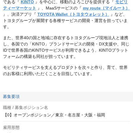
である『
KINTO
』を中心に、移動のよろこびを提供する『
モビリ
ティーマーケット
』、MaaSサービスの『
my route（マイルート）
』、決済アプリ『
TOYOTA Wallet（トヨタウォレット）
』など、
トヨタグループが展開する各種サービスの開発・運営を担っていま
す。
また、世界40の国と地域に存在するトヨタグループ現地法人と連携
し、各国での「KINTO」ブランドサービスの開発・DX支援や、同じ
IDで世界各国のKINTOサービスが利用できるよう、KINTOプラット
フォームの構築も同社が担っています。
モビリティサービスを支えるプロダクトを次々と作り、育て、世界
のお客様に利用いただくことを目指しています。
募集要項
職種 / 募集ポジション名
【0】オープンポジション／東京・名古屋・大阪・福岡
雇用形態