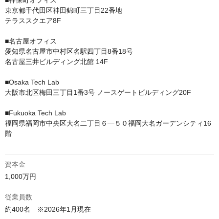
■神保町オフィス

東京都千代田区神田錦町三丁目22番地

テラススクエア8F

■名古屋オフィス

愛知県名古屋市中村区名駅四丁目8番18号

名古屋三井ビルディング北館 14F

■Osaka Tech Lab

大阪市北区梅田三丁目1番3号 ノースゲートビルディング20F

■Fukuoka Tech Lab

福岡県福岡市中央区大名二丁目６―５０福岡大名ガーデンシティ16
階 

資本金
1,000万円
従業員数
約400名　※2026年1月現在