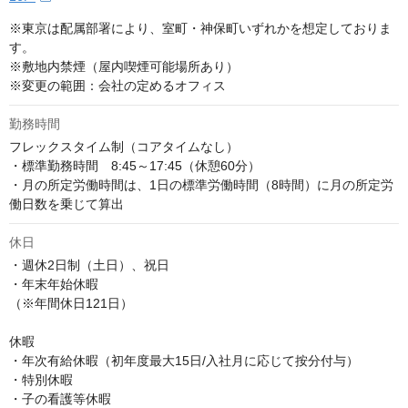
※東京は配属部署により、室町・神保町いずれかを想定しておりま
す。

※敷地内禁煙（屋内喫煙可能場所あり）

※変更の範囲：会社の定めるオフィス
勤務時間
フレックスタイム制（コアタイムなし）

・標準勤務時間　8:45～17:45（休憩60分）

・月の所定労働時間は、1日の標準労働時間（8時間）に月の所定労
働日数を乗じて算出
休日
・週休2日制（土日）、祝日

・年末年始休暇

（※年間休日121日）

休暇

・年次有給休暇（初年度最大15日/入社月に応じて按分付与）

・特別休暇

・子の看護等休暇
