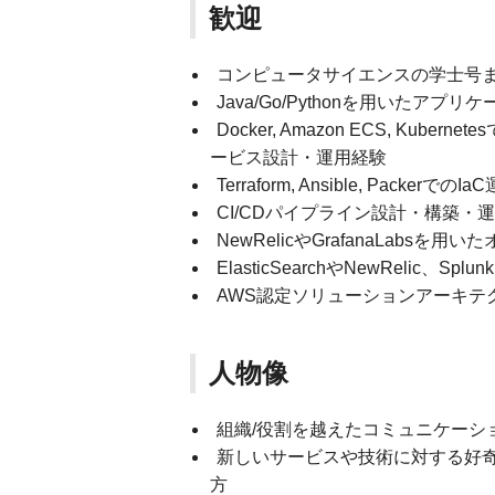
歓迎
コンピュータサイエンスの学士号
Java/Go/Pythonを用いたアプ
Docker, Amazon ECS, K
ービス設計・運用経験
Terraform, Ansible, Packerでの
CI/CDパイプライン設計・構築・
NewRelicやGrafanaLab
ElasticSearchやNewRelic、
AWS認定ソリューションアーキテ
人物像
組織/役割を越えたコミュニケーシ
新しいサービスや技術に対する好
方