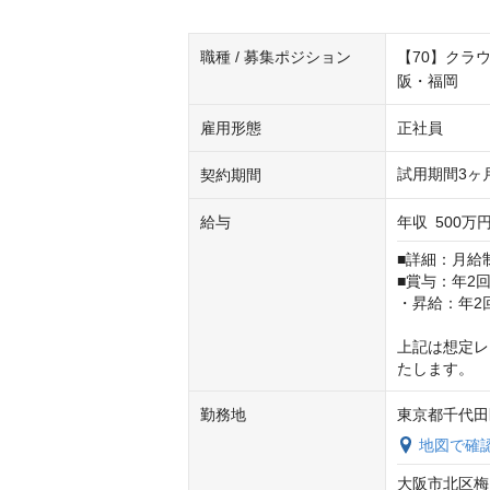
職種 / 募集ポジション
【70】クラ
阪・福岡
雇用形態
正社員
試用期間3ヶ
契約期間
給与
年収
500万円
■詳細：月給制　
■賞与：年2回
・昇給：年2回
上記は想定レ
たします。
勤務地
東京都千代田
地図で確
大阪市北区梅