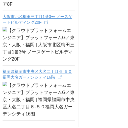
大阪市北区梅田三丁目1番3号 ノースゲ
ートビルディング20F
福岡県福岡市中央区大名二丁目６‐５０
福岡大名ガーデンシティ16階