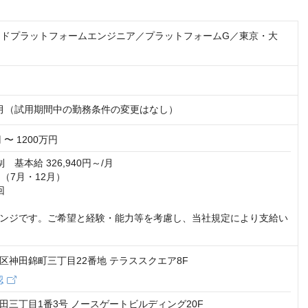
ウドプラットフォームエンジニア／プラットフォームG／東京・大
月（試用期間中の勤務条件の変更はなし）
 〜 1200万円
基本給 326,940円～/月

（7月・12月）



ンジです。ご希望と経験・能力等を考慮し、当社規定により支給い
区神田錦町三丁目22番地 テラススクエア8F
認
田三丁目1番3号 ノースゲートビルディング20F