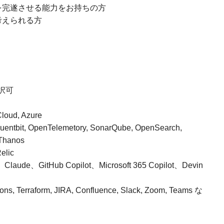
を完遂させる能力をお持ちの方
考えられる方
選択可
ud, Azure
tbit, OpenTelemetory, SonarQube, OpenSearch,
 Thanos
elic
de、GitHub Copilot、Microsoft 365 Copilot、Devin
s, Terraform, JIRA, Confluence, Slack, Zoom, Teams な