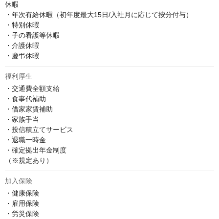
休暇

・年次有給休暇（初年度最大15日/入社月に応じて按分付与）

・特別休暇

・子の看護等休暇

・介護休暇

・慶弔休暇
福利厚生
・交通費全額支給

・食事代補助

・借家家賃補助

・家族手当

・投信積立てサービス

・退職一時金

・確定拠出年金制度

（※規定あり）
加入保険
・健康保険

・雇用保険

・労災保険
