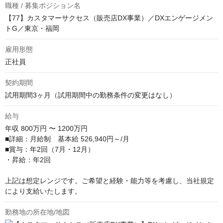
職種 / 募集ポジション名
【77】カスタマーサクセス（販売店DX事業）／DXエンゲージメン
トG／東京・福岡
雇用形態
正社員
契約期間
試用期間3ヶ月（試用期間中の勤務条件の変更はなし）
給与
年収
800万円 〜 1200万円
■詳細：月給制　基本給 526,940円～/月

■賞与：年2回（7月・12月）

・昇給：年2回

上記は想定レンジです。ご希望と経験・能力等を考慮し、当社規定
により支給いたします。
勤務地の所在地/地図