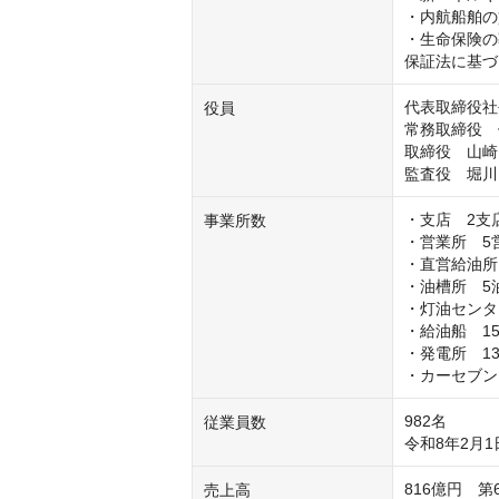
・内航船舶の
・生命保険の
保証法に基づ
代表取締役社
役員
常務取締役　伊
取締役　山崎 
・支店　2支店
事業所数
・営業所　5営
・直営給油所　
・油槽所　5油
・灯油センタ
・給油船　15
・発電所　13
・カーセブン
982名

従業員数
令和8年2月
816億円　
売上高