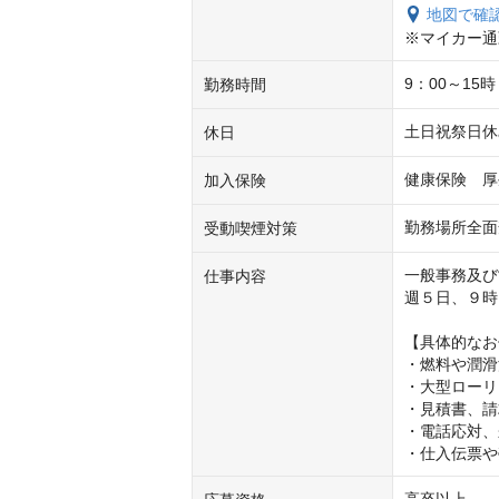
地図で確
※マイカー通
9：00～15
勤務時間
土日祝祭日休
休日
健康保険　厚
加入保険
勤務場所全面
受動喫煙対策
一般事務及び
仕事内容
週５日、９時
【具体的なお
・燃料や潤滑
・大型ローリ
・見積書、請
・電話応対、
・仕入伝票や
高卒以上
