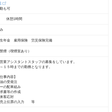
認
勤も可
時　　休憩1時間
み
生年金　雇用保険　労災保険完備
禁煙（喫煙室あり）
営業アシスタントスタッフの募集をしています。

～１５時までの勤務となります。

仕事内容】

油の受発注

ーの配車組み

求書等の作成

来客応対

売上伝票の入力　　等