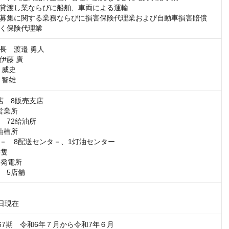
貸渡し業ならびに船舶、車両による運輸

募集に関する業務ならびに損害保険代理業および自動車損害賠償　
く保険代理業
長　渡邉 勇人

藤 廣

威史

　8販売支店

業所

72給油所

槽所

－　8配送センタ－、1灯油センター

隻

発電所

　5店舗
1日現在
第67期　令和6年７月から令和7年６月