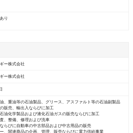
あり

ギー株式会社
ギー株式会社
日
油、重油等の石油製品、グリース、アスファルト等の石油副製品　
の販売、輸出入ならびに加工

石油化学製品および液化石油ガスの販売ならびに加工

査、整備、修理および洗車

ならびに自動車の中古部品および中古用品の販売

ー、関連商品の企画、管理、販売ならびに電力供給事業
