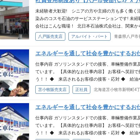
社員登用制度あり【八戸市長苗代:ﾕｱｰｽﾞ
未経験者大歓迎! シニアの方や主婦の方も多く働く活
染みのコスモ石油のサービスステーションです! 未経
会社はこんな職場！ 北日本石油株式会社は、関東か
スステーションを展開し、みなさまのカーライフをサ
八戸販売支店
アルバイト・パート
青森県八戸市長
式会社ではサービスステーションスタッフを募集して
者はもちろん、未経験者も大歓迎です!!
エネルギーを通して社会を豊かにするお
仕事内容 ガソリンスタンドでの接客、車輛整備作業
ています。 【具体的なお仕事内容】 お客様へ笑顔
う！！ ◆ 来店されるお客様の接客・応対 ◆ 給油
品(タイヤ・洗車・車輌整備など)の販売 未経験の方
苫小牧販売支店
正社員
北海道苫小牧市新明町4丁
いますが、先輩スタッフが丁寧にわかりやすく指導
ますので安心して働ける職場です。 チームワークが
エネルギーを通して社会を豊かにするお
トします。 働く環境 北日本石油株式会社は、関東か
スステーションを展開しており、みなさまのカーライ
仕事内容 ガソリンスタンドでの接客、車輛整備作業
式会社では今回ガソリンスタンドスタッフを募集して
ています。 【具体的なお仕事内容】 お客様へ笑顔
も、経験者も大歓迎です!! 一緒ににぎやかで活気あ
う！！ ◆ 来店されるお客様の接客・応対 ◆ 給油
経験 ・整備士、危険物取扱者[乙４]などの資格 ・デ