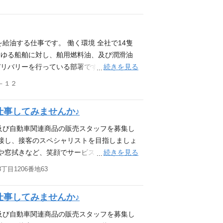
給油する仕事です。 働く環境 全社で14隻
らゆる船舶に対し、舶用燃料油、及び潤滑油
続きを見る
リバリーを行っている部署です。 各港によ
八戸港は日本一のイカの水揚げ港でもあり漁
－１２
規模造船所によって建造される大型貨物船へ
油所のある港でタンカー船へのデリバリーが
仕事してみませんか♪
できます。 ロシア船をはじめ、様々な外航
ぞれの地で活躍しています。 活かせる資
及び自動車関連商品の販売スタッフを募集し
り) 【未経験者歓迎、経験者優遇】 ※危険
で接し、接客のスペシャリストを目指しましょ
技士資格は入社後3年で取得可能）資格取得
続きを見る
や窓拭きなど、笑顔でサービス ◆ カー用
います。
は慣れない作業ばかりで戸惑う事も多いと思
目1206番地63
します。また、各種技能研修が充実しており
抜群な職場なので、困った事があればサポー
仕事してみませんか♪
ら東北・北海道にかけて73ヶ所の直営サービ
フをサポートします。 そんな北日本石油株
及び自動車関連商品の販売スタッフを募集し