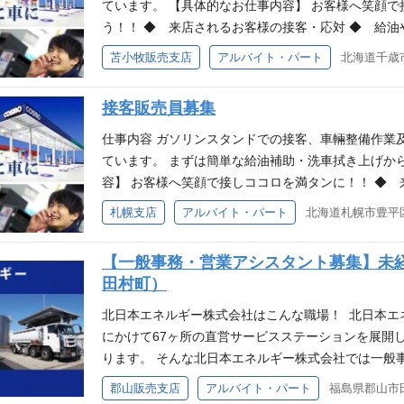
式会社では今回ガソリンスタンドスタッフを募集して
ています。 【具体的なお仕事内容】 お客様へ笑顔
も、経験者も大歓迎です!! 一緒ににぎやかで活気あ
う！！ ◆ 来店されるお客様の接客・応対 ◆ 給油
経験 ・整備士、危険物取扱者[乙４]などの資格 ・デ
品(タイヤ・洗車・車輌整備など)の販売 未経験の方
苫小牧販売支店
アルバイト・パート
北海道千歳
売の経験 未経験者歓迎、経験者優遇 ※危険物資格
いますが、先輩スタッフが丁寧にわかりやすく指導
でき、資格取得に向けたフォロー（講習・取得費用
ますので安心して働ける職場です。 チームワークが
接客販売員募集
トします。 働く環境 北日本石油株式会社は、関東か
スステーションを展開しており、みなさまのカーライ
仕事内容 ガソリンスタンドでの接客、車輛整備作業
式会社では今回ガソリンスタンドスタッフを募集して
ています。 まずは簡単な給油補助・洗車拭き上げから
も、経験者も大歓迎です!! 一緒ににぎやかで活気あ
容】 お客様へ笑顔で接しココロを満タンに！！ ◆ 
経験 ・整備士、危険物取扱者[乙４]などの資格 ・デ
窓拭きなど、笑顔でサービス ◆ カー用品(タイヤ・
札幌支店
アルバイト・パート
北海道札幌市豊平区
売の経験 未経験者歓迎、経験者優遇 ※危険物資格
れない作業ばかりで戸惑う事も多いと思いますが、
でき、資格取得に向けたフォロー（講習・取得費用
す。また、各種技能研修が充実しておりますので安心
【一般事務・営業アシスタント募集】未
な職場なので、困った事があればサポートします。 
田村町）
北・北海道にかけて69ヶ所の直営サービスステーシ
をサポートします。 そんな北日本石油株式会社では
北日本エネルギー株式会社はこんな職場！ 北日本エ
ります。 ガソリンスタンド勤務未経験者も、経験者も
にかけて67ヶ所の直営サービスステーションを展開
店にしていきませんか? 活かせる資格・経験 ・整備
ります。 そんな北日本エネルギー株式会社では一般
ラー、整備工場、SSでの経験 ・接客、販売の経験
おります。
郡山販売支店
アルバイト・パート
福島県郡山市
自動車整備士の資格は入社してからも受験でき、資