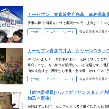
補助等）も行います。
カーセブン 青森筒井店急募 事務員募
仕事内容 車輛販売に伴う書類の作成、提出がメイン
その他
アルバイト・パート
青森県青森市筒井八ツ
カーセブン青森筒井店 クリーンスタッ
やりがいあり！！ 和気あいあい 元気にやってます
井店」です。若い世代が活躍している職場です。 北
油株式会社は、関東から東北・北海道にかけて72ヶ
なさまのカーライフをサポートしております。 そん
その他
アルバイト・パート
ョンの軽作業スタッフを募集しております。 経験者は
【給油監視員(セルフガソリンスタンド内
物乙４資格）
未経験者大歓迎! シニアの方も多く働く活気ある職場