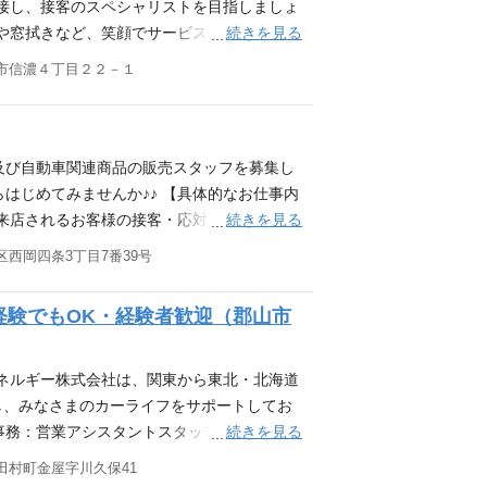
おります。 ガソリンスタンド勤務未経験者
で接し、接客のスペシャリストを目指しましょ
るお店にしていきませんか? 活かせる資格・
続きを見る
や窓拭きなど、笑顔でサービス ◆ カー用
ィーラー、整備工場、SSでの経験 ・接客、販
は慣れない作業ばかりで戸惑う事も多いと思
市信濃４丁目２２－１
や自動車整備士の資格は入社してからも受験
します。また、各種技能研修が充実しており
の補助等）も行います。
抜群な職場なので、困った事があればサポー
ら東北・北海道にかけて73ヶ所の直営サービ
フをサポートします。 そんな北日本石油株
及び自動車関連商品の販売スタッフを募集し
おります。 ガソリンスタンド勤務未経験者
はじめてみませんか♪♪ 【具体的なお仕事内
るお店にしていきませんか? 活かせる資格・
続きを見る
来店されるお客様の接客・応対 ◆ 給油や
ィーラー、整備工場、SSでの経験 ・接客、販
洗車・車輌整備など)の販売 未経験の方は慣
西岡四条3丁目7番39号
や自動車整備士の資格は入社してからも受験
先輩スタッフが丁寧にわかりやすく指導しま
の補助等）も行います。
して働ける職場です。 チームワークが抜群
経験でもOK・経験者歓迎（郡山市
働く環境 北日本石油株式会社は、関東から東
ョンを展開しており、みなさまのカーライフ
今回ガソリンスタンドスタッフを募集してお
ネルギー株式会社は、関東から東北・北海道
大歓迎です!! 一緒ににぎやかで活気あるお
し、みなさまのカーライフをサポートしてお
士、危険物取扱者[乙４]などの資格 ・ディー
続きを見る
事務：営業アシスタントスタッフを募集して
 未経験者歓迎、経験者優遇 ※危険物資格や
田村町金屋字川久保41
格取得に向けたフォロー（講習・取得費用の