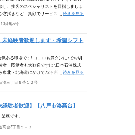
ております。 ガソリンスタンド勤務未経験
で接し、接客のスペシャリストを目指しましょ
あるお店にしていきませんか? 活かせる資
続きを見る
や窓拭きなど、笑顔でサービス ◆ カー用
・ディーラー、整備工場、SSでの経験 ・接
は慣れない作業ばかりで戸惑う事も多いと思
10番地5号
物資格や自動車整備士の資格は入社してから
します。また、各種技能研修が充実しており
得費用の補助等）も行います。
抜群な職場なので、困った事があればサポー
】未経験者歓迎します・希望シフト
から東北・北海道にかけて６９ヶ所の直営サー
イフをサポートします。 そんな北日本石油
ております。 ガソリンスタンド勤務未経験
気ある職場です! ココロも満タンに♪でお馴
あるお店にしていきませんか? 活かせる資
験者・既婚者も大歓迎です! 北日本石油株式
・ディーラー、整備工場、SSでの経験 ・接
続きを見る
ら東北・北海道にかけて72ヶ所の直営サービ
物資格や自動車整備士の資格は入社してから
ポートしております。 そんな北日本石油株
新湊三丁目６番１２号
得費用の補助等）も行います。
ッフを募集しております。 経験者はもちろ
未経験者歓迎】【八戸市湊高台】
ー業務です。
湊高台3丁目５－３