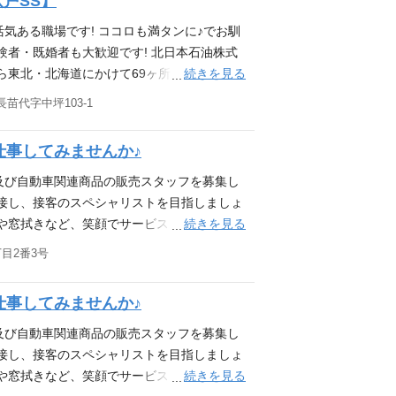
八戸SS】
気ある職場です! ココロも満タンに♪でお馴
験者・既婚者も大歓迎です! 北日本石油株式
続きを見る
ら東北・北海道にかけて69ヶ所の直営サービ
ポートしております。 そんな北日本石油株
苗代字中坪103-1
おります。 サービスステーション勤務経験
仕事してみませんか♪
及び自動車関連商品の販売スタッフを募集し
で接し、接客のスペシャリストを目指しましょ
続きを見る
や窓拭きなど、笑顔でサービス ◆ カー用
は慣れない作業ばかりで戸惑う事も多いと思
目2番3号
します。また、各種技能研修が充実しており
抜群な職場なので、困った事があればサポー
仕事してみませんか♪
ら東北・北海道にかけて69ヶ所の直営サービ
フをサポートします。 そんな北日本石油株
及び自動車関連商品の販売スタッフを募集し
おります。 ガソリンスタンド勤務未経験者
で接し、接客のスペシャリストを目指しましょ
るお店にしていきませんか? 活かせる資格・
続きを見る
や窓拭きなど、笑顔でサービス ◆ カー用
ィーラー、整備工場、SSでの経験 ・接客、販