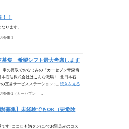
集！！
となります。
橋49-1
フ募集 希望シフト最大考慮します
。 車の買取でおなじみの「カーセブン青森筒
日本石油株式会社はこんな職場！ 北日本石
続きを見る
所の直営サービスステーションを展開し、み
な北日本石油株式会社ではサービスステーシ
青森県青森市筒井八ツ橋49-1（カーセブン 青森筒井店）
もちろん、未経験者も大歓迎です!!
勤)募集】未経験でもOK（要危険
です! ココロも満タンに♪でお馴染みのコス