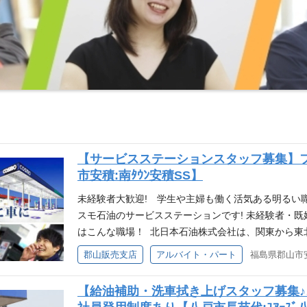
【サービスステーションスタッフ募集】
市安積:南ﾀｳﾝ安積SS】
未経験者大歓迎! 学生や主婦も働く活気ある明るい職
スモ石油のサービスステーションです! 未経験者・既
はこんな職場！ 北日本石油株式会社は、関東から東
テーションを展開し、みなさまのカーライフをサポー
郡山販売支店
アルバイト・パート
福島県郡山市安
社ではサービスステーションスタッフを募集しており
もちろん、未経験者も大歓迎です!!
【給油補助・洗車拭き上げスタッフ募集♪