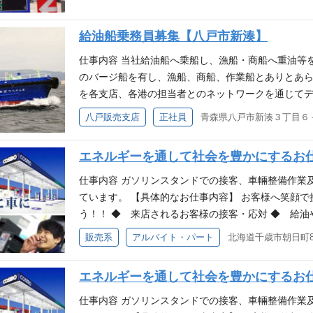
給油船乗務員募集【八戸市新湊】
仕事内容 当社給油船へ乗船し、漁船・商船へ重油等を
のバージ船を有し、漁船、商船、作業船とありとあ
を各支店、各港の担当者とのネットワークを通じてデ
って主として取扱う船舶に違いもあります。青森県
八戸販売支店
正社員
青森県八戸市新湊３丁目６
船が主体。函館港では同じく漁船への補油、又、大
の補油、フェリー、内航船とさまざま。室蘭港は製
エネルギーを通して社会を豊かにするお
多く、貨物船、作業船、漁船共にどんな船舶でも対応
船を得意とする港もあり、それぞれのプロ集団がそれ
仕事内容 ガソリンスタンドでの接客、車輛整備作業
格・経験 ・海技士、危険物取扱者などの資格(手当あ
ています。 【具体的なお仕事内容】 お客様へ笑顔
物資格や海技士の資格は入社してからも受験でき（海
う！！ ◆ 来店されるお客様の接客・応対 ◆ 給油
に向けたフォロー（講習・取得費用の補助等）も行
品(タイヤ・洗車・車輌整備など)の販売 未経験の方
販売系
アルバイト・パート
北海道千歳市朝日町8丁
いますが、先輩スタッフが丁寧にわかりやすく指導
ますので安心して働ける職場です。 チームワークが
エネルギーを通して社会を豊かにするお
トします。 働く環境 北日本石油株式会社は、関東か
スステーションを展開しており、みなさまのカーライ
仕事内容 ガソリンスタンドでの接客、車輛整備作業