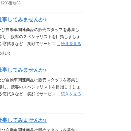
は慣れない作業ばかりで戸惑う事も多いと思
206番地63
や自動車整備士の資格は入社してからも受験
します。また、各種技能研修が充実しており
の補助等）も行います。
抜群な職場なので、困った事があればサポー
仕事してみませんか♪
から東北・北海道にかけて６９ヶ所の直営サー
イフをサポートします。 そんな北日本石油
及び自動車関連商品の販売スタッフを募集し
ております。 ガソリンスタンド勤務未経験
で接し、接客のスペシャリストを目指しましょ
あるお店にしていきませんか? 活かせる資
続きを見る
や窓拭きなど、笑顔でサービス ◆ カー用
・ディーラー、整備工場、SSでの経験 ・接
は慣れない作業ばかりで戸惑う事も多いと思
2番1号
物資格や自動車整備士の資格は入社してから
します。また、各種技能研修が充実しており
得費用の補助等）も行います。
抜群な職場なので、困った事があればサポー
仕事してみませんか♪
から東北・北海道にかけて６９ヶ所の直営サー
イフをサポートします。 そんな北日本石油
及び自動車関連商品の販売スタッフを募集し
ております。 ガソリンスタンド勤務未経験
で接し、接客のスペシャリストを目指しましょ
あるお店にしていきませんか? 活かせる資
続きを見る
や窓拭きなど、笑顔でサービス ◆ カー用
・ディーラー、整備工場、SSでの経験 ・接
は慣れない作業ばかりで戸惑う事も多いと思
物資格や自動車整備士の資格は入社してから
します。また、各種技能研修が充実しており
得費用の補助等）も行います。
抜群な職場なので、困った事があればサポー
仕事してみませんか♪
から東北・北海道にかけて６９ヶ所の直営サー
イフをサポートします。 そんな北日本石油
及び自動車関連商品の販売スタッフを募集し