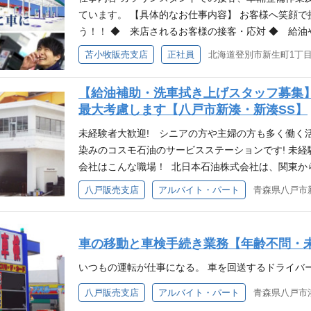
株式会社では今回ガソリンスタンドスタッフを募集し
ています。 【具体的なお仕事内容】 お客様へ笑顔
者も、経験者も大歓迎です!! 一緒ににぎやかで活気
う！！ ◆ 来店されるお客様の接客・応対 ◆ 給油
格・経験 ・整備士、危険物取扱者[乙４]などの資格 
品(タイヤ・洗車・車輌整備など)の販売 未経験の方
苫小牧販売支店
正社員
北海道登別市新生町1丁目
客、販売の経験 未経験者歓迎、経験者優遇 ※危険
いますが、先輩スタッフが丁寧にわかりやすく指導
も受験でき、資格取得に向けたフォロー（講習・取
ますので安心して働ける職場です。 チームワークが
【給油補助・洗車拭き上げスタッフ募集
トします。 働く環境 北日本石油株式会社は、関東
最大考慮します【八戸市新湊・新湊SS】
ビスステーションを展開しており、みなさまのカーラ
株式会社では今回ガソリンスタンドスタッフを募集し
未経験者大歓迎! シニアの方や主婦の方も多く働く活
者も、経験者も大歓迎です!! 一緒ににぎやかで活気
染みのコスモ石油のサービスステーションです! 未経
格・経験 ・整備士、危険物取扱者[乙４]などの資格 
会社はこんな職場！ 北日本石油株式会社は、関東か
客、販売の経験 未経験者歓迎、経験者優遇 ※危険
スステーションを展開し、みなさまのカーライフをサ
八戸販売支店
アルバイト・パート
青森県八戸市
も受験でき、資格取得に向けたフォロー（講習・取
式会社ではサービスステーションの事務フロントスタ
ん、未経験者も大歓迎です!!
車の移動と車検手続き業務【年齢不問・
いつもの運転が仕事になる。 車を回送するドライバ
八戸販売支店
アルバイト・パート
青森県八戸市