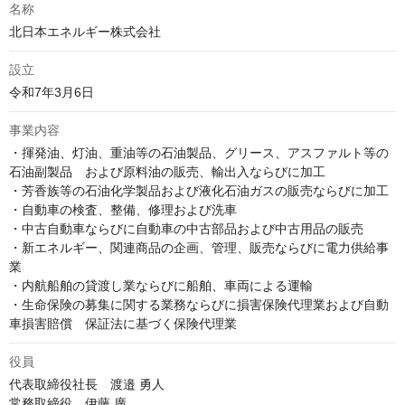
名称
北日本エネルギー株式会社
設立
令和7年3月6日
事業内容
・揮発油、灯油、重油等の石油製品、グリース、アスファルト等の
石油副製品　および原料油の販売、輸出入ならびに加工

・芳香族等の石油化学製品および液化石油ガスの販売ならびに加工

・自動車の検査、整備、修理および洗車

・中古自動車ならびに自動車の中古部品および中古用品の販売

・新エネルギー、関連商品の企画、管理、販売ならびに電力供給事
業

・内航船舶の貸渡し業ならびに船舶、車両による運輸

・生命保険の募集に関する業務ならびに損害保険代理業および自動
車損害賠償　保証法に基づく保険代理業
役員
代表取締役社長　渡邉 勇人

常務取締役　伊藤 廣
