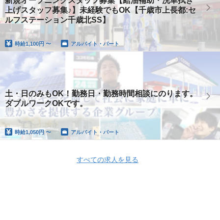
新規オープニングスタッフ募集【給油補助・洗車拭き
上げスタッフ募集♪】未経験でもOK【千歳市上長都:セ
ルフステーション千歳北SS】
時給
1,100円 〜
アルバイト・パート
土・日のみもOK！勤務日・勤務時間相談にのります。
ダブルワークOKです。
時給
1,050円 〜
アルバイト・パート
すべての求人を見る