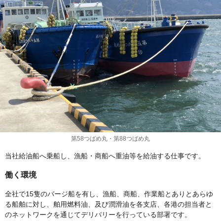
第58つばめ丸・第88つばめ丸
当社給油船へ乗船し、漁船・商船へ重油等を給油する仕事です。
働く環境
全社で15隻のバージ船を有し、漁船、商船、作業船とありとあらゆ
る船舶に対し、舶用燃料油、及び潤滑油を各支店、各港の担当者と
のネットワークを通じてデリバリーを行っている部署です。