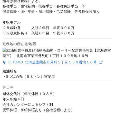
給与は会社規程による。

各種手当：住宅補助・扶養手当・各種免許手当　等

健康保険・厚生年金・雇用保険・労災保険　等各種保険加入

年収モデル

２５歳独身　　　入社２年目　年収３００万

３５歳家族あり　入社８年目　年収４００万
勤務地の所在地/地図
0510013 北海道室蘭市舟見町１丁目１３９番地１６号
給油船名

・8つばめ丸（９８トン）室蘭港
休日等
週休交代制（年間休日１０８日）

年末年始４日

会社カレンダーによるシフト制

慶弔休暇・有給休暇あり（会社規程による）