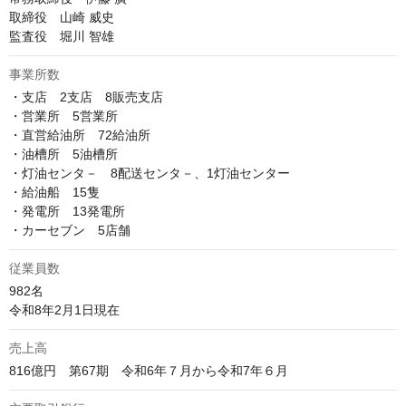
取締役　山崎 威史

事業所数
・支店　2支店　8販売支店

・営業所　5営業所

・直営給油所　72給油所

・油槽所　5油槽所

・灯油センタ－　8配送センタ－、1灯油センター

・給油船　15隻

・発電所　13発電所

・カーセブン　5店舗
従業員数
982名

令和8年2月1日現在
売上高
816億円　第67期　令和6年７月から令和7年６月