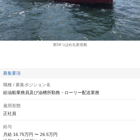
第58つばめ丸新造船
募集要項
職種 / 募集ポジション名
給油船乗務員及び油槽所勤務・ローリー配送業務
雇用形態
正社員
給与
月給
16.75万円 〜 26.5万円