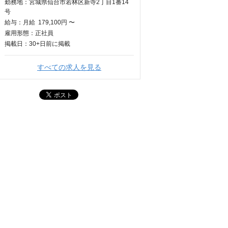
勤務地：宮城県仙台市若林区新寺2丁目1番14
号
給与：
月給
179,100円 〜
雇用形態：正社員
掲載日：
30+日
前に掲載
すべての求人を見る