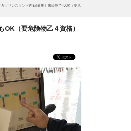
フガソリンスタンド内勤)募集】未経験でもOK（要危
もOK（要危険物乙４資格）