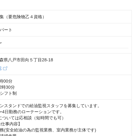
集（要危険物乙４資格）
パート
〜
 青森県八戸市田向５丁目28-18
認
時00分

2時30分

シフト制
ンスタンドでの給油監視スタッフを募集しています。 

〜4日勤務のローテーションです。

務(安全給油の為の監視業務、室内業務が主体です) 

掃作業 
