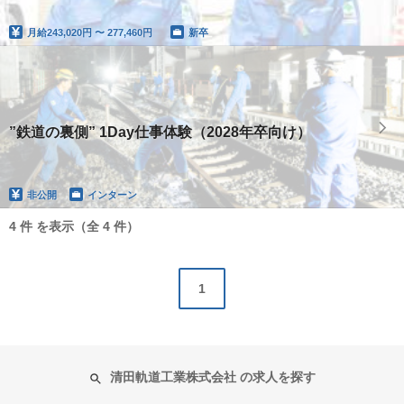
月給
243,020円 〜 277,460円
新卒
”鉄道の裏側” 1Day仕事体験（2028年卒向け）
非公開
インターン
4 件 を表示（全 4 件）
1
清田軌道工業株式会社 の求人を探す