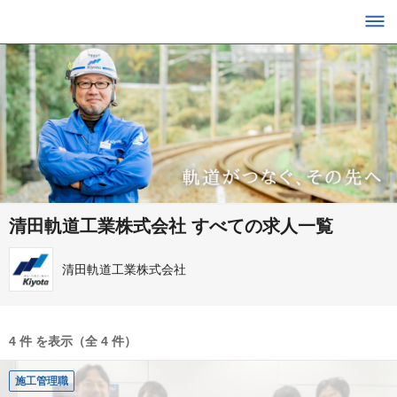
清田軌道工業株式会社 すべての求人一覧
清田軌道工業株式会社
4 件 を表示（全 4 件）
施工管理職