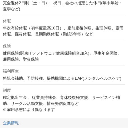
完全週休2日制（土・日）、祝日、会社の指定した休日(年末年始・
夏季など)
休暇
年次有給休暇（初年度最高10日）、産前産後休暇、生理休暇、慶弔
休暇、罹災休暇、長期勤務休暇（勤続5年毎）など
保険
健康保険(関東ITソフトウェア健康保険組合加入)、厚生年金保険、
雇用保険、労災保険
福利厚生
懇親会補助、予防接種、提携機関によるEAP(メンタルヘルスケア)
制度
確定拠出年金 、従業員持株会、育休後復帰支援、サービスイン補
助、サークル活動支援、情報発信促進など

※雇用形態により異なります
企業情報