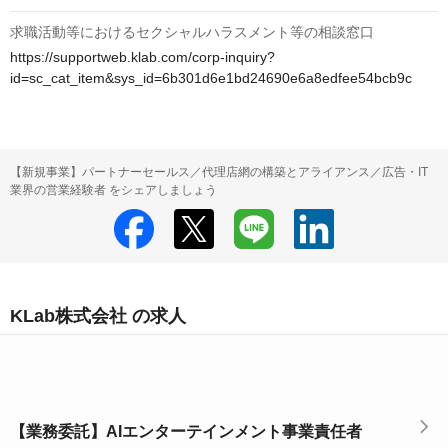
求職活動等におけるセクシャルハラスメント等の相談窓口
https://supportweb.klab.com/corp-inquiry?
id=sc_cat_item&sys_id=6b301d6e1bd24690e6a8edfee54bcb9c
【新規事業】パートナーセールス／代理店網の構築とアライアンス／広告・IT
業界の営業経験者 をシェアしましょう
KLab株式会社 の求人
【業務委託】AIエンターテインメント事業責任者