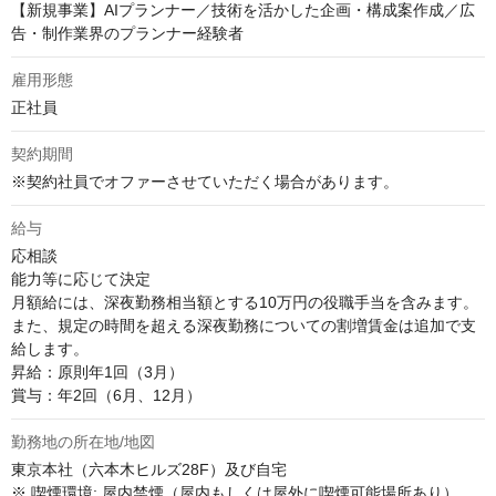
【新規事業】AIプランナー／技術を活かした企画・構成案作成／広
告・制作業界のプランナー経験者
雇用形態
正社員
契約期間
※契約社員でオファーさせていただく場合があります。
給与
応相談
能力等に応じて決定

月額給には、深夜勤務相当額とする10万円の役職手当を含みます。

また、規定の時間を超える深夜勤務についての割増賃金は追加で支
給します。

昇給：原則年1回（3月）

賞与：年2回（6月、12月）
勤務地の所在地/地図
東京本社（六本木ヒルズ28F）及び自宅

※ 喫煙環境: 屋内禁煙（屋内もしくは屋外に喫煙可能場所あり）
