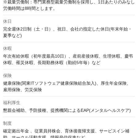
※裁量労働制：専門業務型裁量労働制を採用し、1日あたりのみなし
労働時間は8時間とします。
休日
完全週休2日制（土・日）、祝日、会社の指定した休日(年末年始・
夏季など)
休暇
年次有給休暇（初年度最高10日）、産前産後休暇、生理休暇、慶弔
休暇、罹災休暇、長期勤務休暇（勤続5年毎）など
保険
健康保険(関東ITソフトウェア健康保険組合加入)、厚生年金保険、
雇用保険、労災保険
福利厚生
懇親会補助、予防接種、提携機関によるEAP(メンタルヘルスケア)
制度
確定拠出年金 、従業員持株会、育休後復帰支援、サービスイン補
助、サークル活動支援、情報発信促進など
