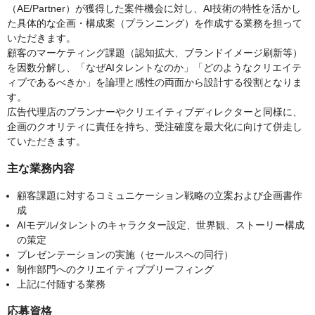
（AE/Partner）が獲得した案件機会に対し、AI技術の特性を活かし
た具体的な企画・構成案（プランニング）を作成する業務を担って
いただきます。
顧客のマーケティング課題（認知拡大、ブランドイメージ刷新等）
を因数分解し、「なぜAIタレントなのか」「どのようなクリエイテ
ィブであるべきか」を論理と感性の両面から設計する役割となりま
す。
広告代理店のプランナーやクリエイティブディレクターと同様に、
企画のクオリティに責任を持ち、受注確度を最大化に向けて併走し
ていただきます。
主な業務内容
顧客課題に対するコミュニケーション戦略の立案および企画書作
成
AIモデル/タレントのキャラクター設定、世界観、ストーリー構成
の策定
プレゼンテーションの実施（セールスへの同行）
制作部門へのクリエイティブブリーフィング
上記に付随する業務
応募資格