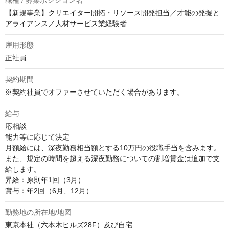
職種 / 募集ポジション名
【新規事業】クリエイター開拓・リソース開発担当／才能の発掘と
アライアンス／人材サービス業経験者
雇用形態
正社員
契約期間
※契約社員でオファーさせていただく場合があります。
給与
応相談
能力等に応じて決定

月額給には、深夜勤務相当額とする10万円の役職手当を含みます。

また、規定の時間を超える深夜勤務についての割増賃金は追加で支
給します。

昇給：原則年1回（3月）

賞与：年2回（6月、12月）
勤務地の所在地/地図
東京本社（六本木ヒルズ28F）及び自宅
