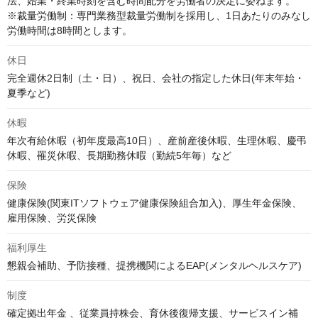
法、始業・終業時刻を含む時間配分を労働者の決定に委ねます。

※裁量労働制：専門業務型裁量労働制を採用し、1日あたりのみなし
労働時間は8時間とします。
休日
完全週休2日制（土・日）、祝日、会社の指定した休日(年末年始・
夏季など)
休暇
年次有給休暇（初年度最高10日）、産前産後休暇、生理休暇、慶弔
休暇、罹災休暇、長期勤務休暇（勤続5年毎）など
保険
健康保険(関東ITソフトウェア健康保険組合加入)、厚生年金保険、
雇用保険、労災保険
福利厚生
懇親会補助、予防接種、提携機関によるEAP(メンタルヘルスケア)
制度
確定拠出年金 、従業員持株会、育休後復帰支援、サービスイン補