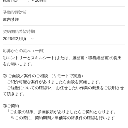
残業想定　　：～20時間
受動喫煙対策
屋内禁煙
契約開始希望時期
2026年2月頃　～
応募からの流れ（一例）
①エントリーとスキルシート(または、履歴書・職務経歴書)の提出
をお願いします。

② ご面談／案件のご相談 （リモートで実施）

　ご紹介可能な案件がありましたら面談を実施します。

　ご経歴についての確認や、 お任せしたい作業の概要をご説明させ
て頂きます。

③ご契約

　└ご面談の結果、参画依頼がありましたらご契約となります。

　　※この際に、契約期間／単価等の諸条件の確認を行います
