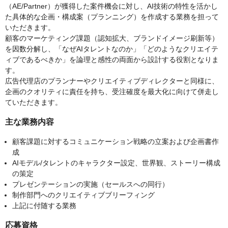
（AE/Partner）が獲得した案件機会に対し、AI技術の特性を活かし
た具体的な企画・構成案（プランニング）を作成する業務を担って
いただきます。
顧客のマーケティング課題（認知拡大、ブランドイメージ刷新等）
を因数分解し、「なぜAIタレントなのか」「どのようなクリエイテ
ィブであるべきか」を論理と感性の両面から設計する役割となりま
す。
広告代理店のプランナーやクリエイティブディレクターと同様に、
企画のクオリティに責任を持ち、受注確度を最大化に向けて併走し
ていただきます。
主な業務内容
顧客課題に対するコミュニケーション戦略の立案および企画書作
成
AIモデル/タレントのキャラクター設定、世界観、ストーリー構成
の策定
プレゼンテーションの実施（セールスへの同行）
制作部門へのクリエイティブブリーフィング
上記に付随する業務
応募資格