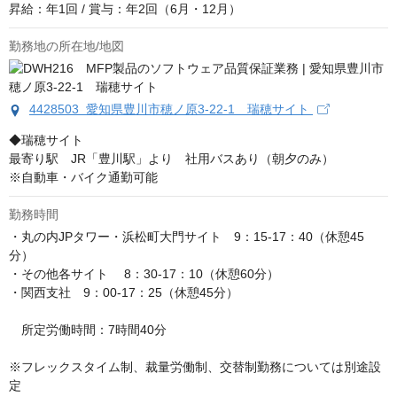
昇給：年1回 / 賞与：年2回（6月・12月）
勤務地の所在地/地図
4428503 愛知県豊川市穂ノ原3-22-1 瑞穂サイト
◆瑞穂サイト 

最寄り駅　JR「豊川駅」より　社用バスあり（朝夕のみ） 

※自動車・バイク通勤可能
勤務時間
・丸の内JPタワー・浜松町大門サイト　9：15-17：40（休憩45
分）

・その他各サイト 　8：30-17：10（休憩60分）

・関西支社　9：00-17：25（休憩45分）

　所定労働時間：7時間40分

※フレックスタイム制、裁量労働制、交替制勤務については別途設
定
