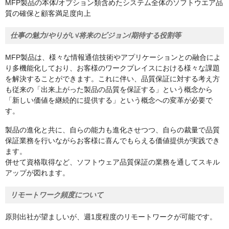
MFP製品の本体/オプション類含めたシステム全体のソフトウエア品
質の確保と顧客満足度向上
仕事の魅力/やりがい/将来のビジョン/期待する役割等
MFP製品は、様々な情報通信技術やアプリケーションとの融合によ
り多機能化しており、お客様のワークプレイスにおける様々な課題
を解決することができます。これに伴い、品質保証に対する考え方
も従来の「出来上がった製品の品質を保証する」という概念から
「新しい価値を継続的に提供する」という概念への変革が必要で
す。
製品の進化と共に、自らの能力も進化させつつ、自らの裁量で品質
保証業務を行いながらお客様に喜んでもらえる価値提供が実践でき
ます。
併せて資格取得など、ソフトウェア品質保証の業務を通してスキル
アップが図れます。
リモートワーク頻度について
原則出社が望ましいが、週1度程度のリモートワークが可能です。