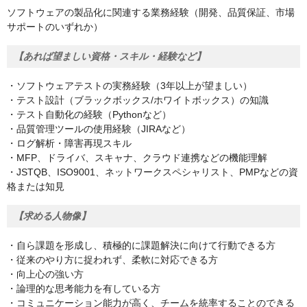
ソフトウェアの製品化に関連する業務経験（開発、品質保証、市場
サポートのいずれか）
【あれば望ましい資格・スキル・経験など】
・ソフトウェアテストの実務経験（3年以上が望ましい）
・テスト設計（ブラックボックス/ホワイトボックス）の知識
・テスト自動化の経験（Pythonなど）
・品質管理ツールの使用経験（JIRAなど）
・ログ解析・障害再現スキル
・MFP、ドライバ、スキャナ、クラウド連携などの機能理解
・JSTQB、ISO9001、ネットワークスペシャリスト、PMPなどの資
格または知見
【求める人物像】
・自ら課題を形成し、積極的に課題解決に向けて行動できる方
・従来のやり方に捉われず、柔軟に対応できる方
・向上心の強い方
・論理的な思考能力を有している方
・コミュニケーション能力が高く、チームを統率することのできる