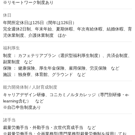
※リモートワーク制度あり
休日
年間所定休日は125日（閏年は126日）

完全週休2日制、年末年始、夏期休暇、年次有給休暇、結婚休暇、育
児休業制度、介護休業制度　ほか
福利厚生
制度 ： カフェテリアプラン（選択型福利厚生制度）、共済会制度、
副業制度　など

保険 ： 健康保険、厚生年金保険、雇用保険、労災保険　など

施設 ： 独身寮、体育館、グラウンド　など
能力開発体制 / 人財育成制度
キャリアデザイン研修、コニカミノルタカレッジ（専門別研修・e-
learning含む）　など

※自己申告制度あり
諸手当
裁量労働手当・外勤手当・次世代育成手当　など

※裁量労働手当：企画業務型/専門業務型裁量労働制を採用してお