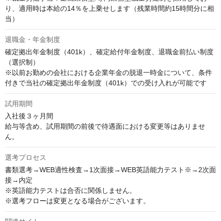
り、適用時は本給の14％を上乗せします（残業時間約15時間分に相
当）
退職金・年金制度
確定拠出年金制度（401k）、確定給付年金制度、退職金前払い制度
（選択制）

※以前お勤めの会社における企業年金の脱退一時金について、条件
付きで当社の確定拠出年金制度（401k）での受け入れが可能です
試用期間
入社後３ヶ月間

給与等含め、試用期間の前後で待遇面における変更等はありませ
ん。
選考プロセス
書類選考→WEB適性検査→1次面接→WEB英語能力テスト※→2次面
接→内定

※英語能力テストは合否に関係しません。

※選考フローは変更となる場合がございます。