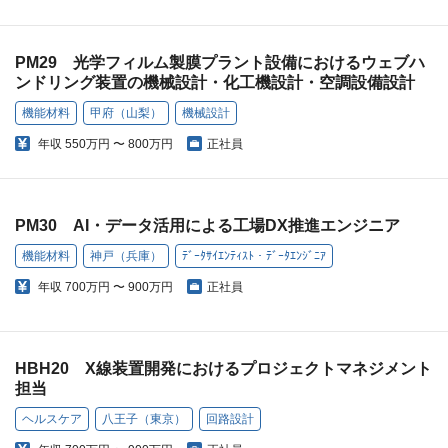
PM29 光学フィルム製膜プラント設備におけるウェブハ
ンドリング装置の機械設計・化工機設計・空調設備設計
機能材料
甲府（山梨）
機械設計
年収
550万円 〜 800万円
正社員
PM30 AI・データ活用による工場DX推進エンジニア
機能材料
神戸（兵庫）
ﾃﾞｰﾀｻｲｴﾝﾃｨｽﾄ・ﾃﾞｰﾀｴﾝｼﾞﾆｱ
年収
700万円 〜 900万円
正社員
HBH20 X線装置開発におけるプロジェクトマネジメント
担当
ヘルスケア
八王子（東京）
回路設計