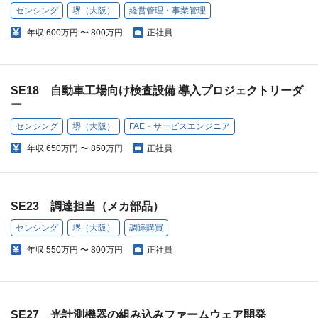
センシング
堺（大阪）
経営管理・事業管理
年収
600万円 〜 800万円
正社員
SE18 自動車工場向け検査設備 導入プロジェクトリーダ
ー
センシング
堺（大阪）
FAE・サービスエンジニア
年収
650万円 〜 850万円
正社員
SE23 調達担当（メカ部品）
センシング
堺（大阪）
調達購買
年収
550万円 〜 800万円
正社員
SE27 光計測機器の組み込みファームウェア開発