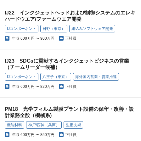
IJ22 インクジェットヘッドおよび制御システムのエレキ
ハードウエア/ファームウエア開発
IJコンポーネント
日野（東京）
組込みソフトウェア開発
年収
600万円 〜 900万円
正社員
IJ23 SDGsに貢献するインクジェットビジネスの営業
（チームリーダー候補）
IJコンポーネント
八王子（東京）
海外国内営業・営業推進
年収
600万円 〜 820万円
正社員
PM18 光学フィルム製膜プラント設備の保守・改善・設
計業務全般（機械系)
機能材料
神戸/西神（兵庫）
生産技術
年収
600万円 〜 850万円
正社員