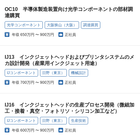
OC10 半導体製造装置向け光学コンポーネントの部材調
達購買
光学コンポーネント
大阪狭山（大阪）
調達購買
年収
650万円 〜 900万円
正社員
IJ13 インクジェットヘッドおよびプリンタシステムのメ
カ設計開発（産業用インクジェット用途）
IJコンポーネント
日野（東京）
機械設計
年収
700万円 〜 900万円
正社員
IJ16 インクジェットヘッドの生産プロセス開発（微細加
工・接着・真空・フォトリソ・シリコン加工など）
IJコンポーネント
日野（東京）
生産技術
年収
600万円 〜 900万円
正社員