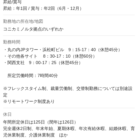
昇給/賞与

昇給：年1回 / 賞与：年2回（6月・12月）
勤務地の所在地/地図
コニカミノルタ拠点のいずれか
勤務時間
・丸の内JPタワー・浜松町ビル　9：15-17：40（休憩45分）

・その他各サイト 　8：30-17：10（休憩60分）

・関西支社　9：00-17：25（休憩45分）

　所定労働時間：7時間40分

※フレックスタイム制、裁量労働制、交替制勤務については別途設
定

※リモートワーク制度あり
休日
年間所定休日は125日（閏年は126日）

完全週休2日制、年末年始、夏期休暇、年次有給休暇、結婚休暇、育
児休業制度、介護休業制度　ほか