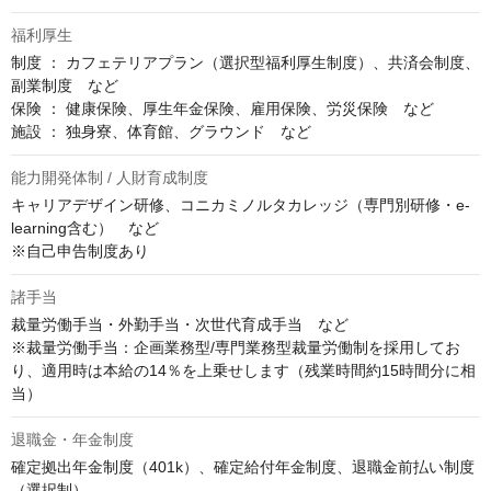
福利厚生
制度 ： カフェテリアプラン（選択型福利厚生制度）、共済会制度、
副業制度　など

保険 ： 健康保険、厚生年金保険、雇用保険、労災保険　など

施設 ： 独身寮、体育館、グラウンド　など
能力開発体制 / 人財育成制度
キャリアデザイン研修、コニカミノルタカレッジ（専門別研修・e-
learning含む）　など

※自己申告制度あり
諸手当
裁量労働手当・外勤手当・次世代育成手当　など

※裁量労働手当：企画業務型/専門業務型裁量労働制を採用してお
り、適用時は本給の14％を上乗せします（残業時間約15時間分に相
当）
退職金・年金制度
確定拠出年金制度（401k）、確定給付年金制度、退職金前払い制度
（選択制）
