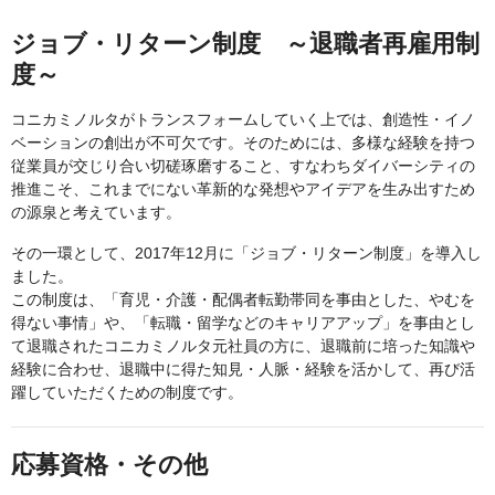
ジョブ・リターン制度 ～退職者再雇用制
度～
コニカミノルタがトランスフォームしていく上では、創造性・イノ
ベーションの創出が不可欠です。そのためには、多様な経験を持つ
従業員が交じり合い切磋琢磨すること、すなわちダイバーシティの
推進こそ、これまでにない革新的な発想やアイデアを生み出すため
の源泉と考えています。
その一環として、2017年12月に「ジョブ・リターン制度」を導入し
ました。
この制度は、「育児・介護・配偶者転勤帯同を事由とした、やむを
得ない事情」や、「転職・留学などのキャリアアップ」を事由とし
て退職されたコニカミノルタ元社員の方に、退職前に培った知識や
経験に合わせ、退職中に得た知見・人脈・経験を活かして、再び活
躍していただくための制度です。
応募資格・その他