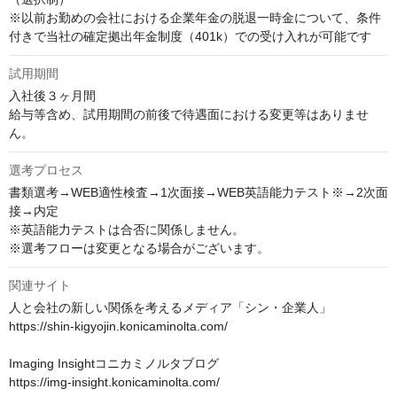
※以前お勤めの会社における企業年金の脱退一時金について、条件
付きで当社の確定拠出年金制度（401k）での受け入れが可能です
試用期間
入社後３ヶ月間

給与等含め、試用期間の前後で待遇面における変更等はありませ
ん。
選考プロセス
書類選考→WEB適性検査→1次面接→WEB英語能力テスト※→2次面
接→内定

※英語能力テストは合否に関係しません。

※選考フローは変更となる場合がございます。
関連サイト
人と会社の新しい関係を考えるメディア「シン・企業人」

https://shin-kigyojin.konicaminolta.com/

Imaging Insightコニカミノルタブログ

https://img-insight.konicaminolta.com/