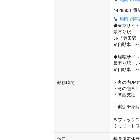
4428503
地図で確
◆東京サイト
最寄り駅　　
JR「豊田駅
※自動車・バ
◆瑞穂サイト 
最寄り駅　J
※自動車・バ
・丸の内JPタ
勤務時間
・その他各サイ
・関西支社　9
　所定労働時間
※フレックス
※リモートワ
年間所定休日は
休日