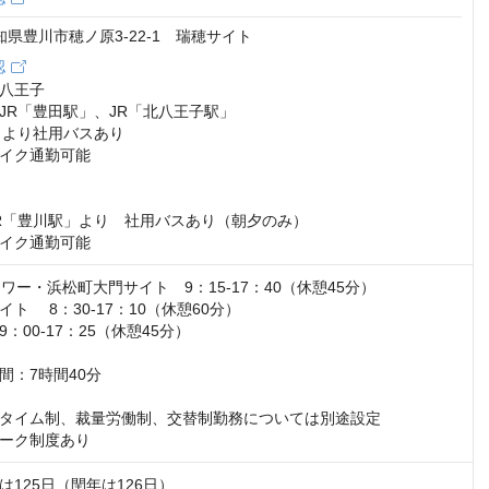
 愛知県豊川市穂ノ原3-22-1 瑞穂サイト
認
八王子

JR「豊田駅」、JR「北八王子駅」

」より社用バスあり

イク通勤可能



R「豊川駅」より　社用バスあり（朝夕のみ） 

イク通勤可能
ワー・浜松町大門サイト　9：15-17：40（休憩45分）

ト 　8：30-17：10（休憩60分）

：00-17：25（休憩45分）

：7時間40分

タイム制、裁量労働制、交替制勤務については別途設定

ーク制度あり
125日（閏年は126日）
