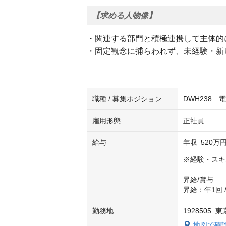
【求める人物像】
・関連する部門と積極連携して主体的
・固定観念に捕らわれず、未経験・新
職種 / 募集ポジション
DWH238
雇用形態
正社員
給与
年収
520万円
※経験・スキ
昇給/賞与

昇給：年1回 
勤務地
1928505
地図で確