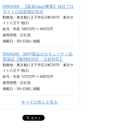
DWH249 【新規SaaS事業】自社プロ
ダクトの品質保証担当
勤務地：東京都八王子市石川町2970 東京サ
イト八王子 他(1)
給与：
年収
580万円 〜 900万円
雇用形態：正社員
掲載日：
30+日
前に掲載
DWH246 MFP製品のセキュリティ品
質保証【脆弱性対応・法規対応】
勤務地：東京都八王子市石川町2970 東京サ
イト八王子 他(1)
給与：
年収
570万円 〜 890万円
雇用形態：正社員
掲載日：
30+日
前に掲載
すべての求人を見る