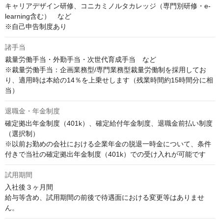
キャリアデザイン研修、コニカミノルタカレッジ（専門別研修・e-
learning含む）　など

※自己申告制度あり
諸手当
裁量労働手当・外勤手当・次世代育成手当　など

※裁量労働手当：企画業務型/専門業務型裁量労働制を採用してお
り、適用時は本給の14％を上乗せします（残業時間約15時間分に相
当）
退職金・年金制度
確定拠出年金制度（401k）、確定給付年金制度、退職金前払い制度
（選択制）

※以前お勤めの会社における企業年金の脱退一時金について、条件
付きで当社の確定拠出年金制度（401k）での受け入れが可能です
試用期間
入社後３ヶ月間

給与等含め、試用期間の前後で待遇面における変更等はありませ
ん。