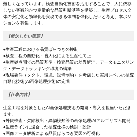
難しくなっています。検査自動化技術を活用することで、人に依存
しない客観的かつ定量的な品質判断基準を構築し、生産プロセス全
体の安定化と効率化を実現できる体制を強化したいと考え、本ポジ
ションを募集します。
【解決したい課題】
●生産工程における品質ばらつきの抑制
●検査工程の自動化・省人化による生産性向上
●生産拠点間での品質基準・検査品質の差異解消、データモニタリン
グ・データトラッキング環境の構築
●現場要件（タクト、環境、設備制約）を考慮した実用レベルの検査
自動化技術(AI画像処理技術)の定着
【仕事内容】
生産工程を対象としたAI画像処理技術の開発・導入を担当いただき
ます。
●外観検査・欠陥検出・異物検知等の画像処理/AIアルゴリズム開発
●生産ラインに適合した検査仕様の検討・設計
●画像データ解析による品質ばらつき要因の可視化