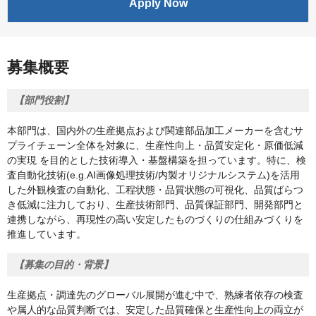
Apply Now
募集概要
【部門役割】
本部門は、国内外の生産拠点および関連部品加工メーカーを含むサ
プライチェーン全体を対象に、生産性向上・品質安定化・原価低減
の実現 を目的とした技術導入・基盤構築を担っています。特に、検
査自動化技術(e.g.AI画像処理技術/内製オリジナルシステム)を活用
した外観検査の自動化、工程状態・品質状態の可視化、品質ばらつ
き低減に注力しており、生産技術部門、品質保証部門、開発部門と
連携しながら、再現性の高い安定したものづくりの仕組みづくりを
推進しています。
【募集の目的・背景】
生産拠点・調達先のグローバル展開が進む中で、熟練者依存の検査
や属人的な品質判断では、安定した品質確保と生産性向上の両立が