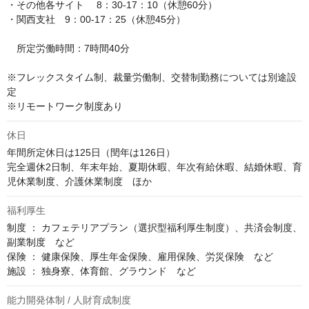
・その他各サイト 　8：30-17：10（休憩60分）

・関西支社　9：00-17：25（休憩45分）

　所定労働時間：7時間40分

※フレックスタイム制、裁量労働制、交替制勤務については別途設
定

※リモートワーク制度あり
休日
年間所定休日は125日（閏年は126日）

完全週休2日制、年末年始、夏期休暇、年次有給休暇、結婚休暇、育
児休業制度、介護休業制度　ほか
福利厚生
制度 ： カフェテリアプラン（選択型福利厚生制度）、共済会制度、
副業制度　など

保険 ： 健康保険、厚生年金保険、雇用保険、労災保険　など

施設 ： 独身寮、体育館、グラウンド　など
能力開発体制 / 人財育成制度