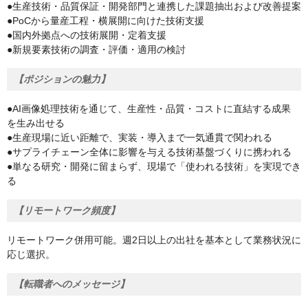
●生産技術・品質保証・開発部門と連携した課題抽出および改善提案
●PoCから量産工程・横展開に向けた技術支援
●国内外拠点への技術展開・定着支援
●新規要素技術の調査・評価・適用の検討
【ポジションの魅力】
●AI画像処理技術を通じて、生産性・品質・コストに直結する成果
を生み出せる
●生産現場に近い距離で、実装・導入まで一気通貫で関われる
●サプライチェーン全体に影響を与える技術基盤づくりに携われる
●単なる研究・開発に留まらず、現場で「使われる技術」を実現でき
る
【リモートワーク頻度】
リモートワーク併用可能。週2日以上の出社を基本として業務状況に
応じ選択。
【転職者へのメッセージ】