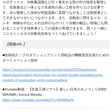
ロボティクス、AI画像認識など日々進化する世の中の技術を駆使し
て、生産拠点と一体となり生産性の高い工程を作り上げる仕事で
す。自ら開発した技術が利益貢献に直接つながることは技術者とし
て大きなやりがいにつながります。また、自動化に関するメカ、エ
レキ、制御を中心にそれ以外のものづくり全般の幅広い領域にも関
わることができ技術者としての成長が実感できます。我々と一緒に
コニカミノルタの自動化技術をつくりあげていきましょう！
【関連URL】
■技術紹介：プロダクションプリント消耗品の機種混流生産のための
オートメーション技術
https://research.konicaminolta.com/jp/report/2025/technical-
papers/automation-technology-for-mixed-model-manufacturing-
system-of-production-print-consumables/
■Youtube動画：【生産工場ツアー】新しい日本のモノづくり/DMC
MIKAWA | Konica Minolta
https://www.youtube.com/watch?v=iF8tj0lieFk