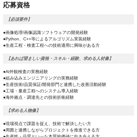
応募資格
【必須要件】
●画像処理/画像認識ソフトウェアの開発経験
●Python、C++等によるアルゴリズム実装経験
●生産工程・検査工程への技術適用に興味がある方
【あれば望ましい資格・スキル・経験、求める人材像】
●AI外観検査の実務経験
●組み込みエンジニアリングの実務経験
●生産技術/品質保証/開発部門と連携した改善活動経験
●工場・量産工程へのシステム導入経験
●海外拠点・調達先との技術折衝経験
【求める人物像】
●現場視点で課題を捉え、技術で解決したい方
●周囲と連携しながらプロジェクトを推進できる方
●生産性・品質といった本質的価値に向き合える方