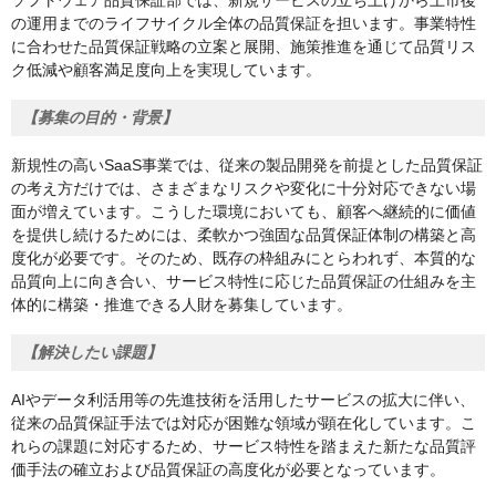
ソフトウェア品質保証部では、新規サービスの立ち上げから上市後
の運用までのライフサイクル全体の品質保証を担います。事業特性
に合わせた品質保証戦略の立案と展開、施策推進を通じて品質リス
ク低減や顧客満足度向上を実現しています。
【募集の目的・背景】
新規性の高いSaaS事業では、従来の製品開発を前提とした品質保証
の考え方だけでは、さまざまなリスクや変化に十分対応できない場
面が増えています。こうした環境においても、顧客へ継続的に価値
を提供し続けるためには、柔軟かつ強固な品質保証体制の構築と高
度化が必要です。そのため、既存の枠組みにとらわれず、本質的な
品質向上に向き合い、サービス特性に応じた品質保証の仕組みを主
体的に構築・推進できる人財を募集しています。
【解決したい課題】
AIやデータ利活用等の先進技術を活用したサービスの拡大に伴い、
従来の品質保証手法では対応が困難な領域が顕在化しています。こ
れらの課題に対応するため、サービス特性を踏まえた新たな品質評
価手法の確立および品質保証の高度化が必要となっています。