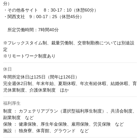
分）

・その他各サイト 　8：30-17：10（休憩60分）

・関西支社　9：00-17：25（休憩45分）

　所定労働時間：7時間40分

※フレックスタイム制、裁量労働制、交替制勤務については別途設
定

※リモートワーク制度あり
休日
年間所定休日は125日（閏年は126日）

完全週休2日制、年末年始、夏期休暇、年次有給休暇、結婚休暇、育
児休業制度、介護休業制度　ほか
福利厚生
制度 ： カフェテリアプラン（選択型福利厚生制度）、共済会制度、
副業制度　など

保険 ： 健康保険、厚生年金保険、雇用保険、労災保険　など

施設 ： 独身寮、体育館、グラウンド　など