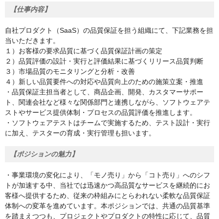
【仕事内容】
自社プロダクト（SaaS）の品質保証を担う組織にて、下記業務を担
当いただきます。
１）お客様の要求品質に基づく品質保証計画の策定
２）品質評価の設計・実行と評価結果に基づくリリース品質判断
３）市場品質のモニタリングと分析・改善
４）新しい品質要件への対応や品質向上のための施策立案・推進
・品質保証主担当者として、商品企画、開発、カスタマーサポー
ト、関連会社など様々な関係部門と連携しながら、ソフトウェアテ
ストやサービス提供体制・プロセスの品質評価を推進します。
・ソフトウェアテストはチームで実施するため、テスト設計・実行
に加え、テスターの育成・実行管理も担います。
【ポジションの魅力】
・事業環境の変化により、「モノ売り」から「コト売り」へのシフ
トが加速する中、当社では迅速かつ高品質なサービスを継続的にお
客様へ提供するため、従来の枠組みにとらわれない柔軟な品質保証
体制への変革を進めています。本ポジションでは、共通の品質基準
を踏まえつつも、プロジェクトやプロダクトの特性に応じて、品質