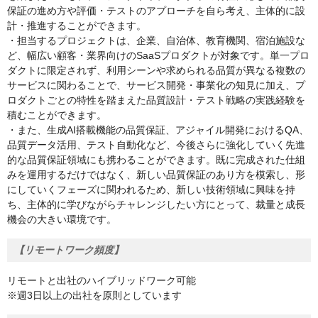
保証の進め方や評価・テストのアプローチを自ら考え、主体的に設
計・推進することができます。
・担当するプロジェクトは、企業、自治体、教育機関、宿泊施設な
ど、幅広い顧客・業界向けのSaaSプロダクトが対象です。単一プロ
ダクトに限定されず、利用シーンや求められる品質が異なる複数の
サービスに関わることで、サービス開発・事業化の知見に加え、プ
ロダクトごとの特性を踏まえた品質設計・テスト戦略の実践経験を
積むことができます。
・また、生成AI搭載機能の品質保証、アジャイル開発におけるQA、
品質データ活用、テスト自動化など、今後さらに強化していく先進
的な品質保証領域にも携わることができます。既に完成された仕組
みを運用するだけではなく、新しい品質保証のあり方を模索し、形
にしていくフェーズに関われるため、新しい技術領域に興味を持
ち、主体的に学びながらチャレンジしたい方にとって、裁量と成長
機会の大きい環境です。
【リモートワーク頻度】
リモートと出社のハイブリッドワーク可能
※週3日以上の出社を原則としています