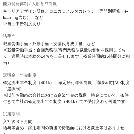
能力開発体制 / 人財育成制度
キャリアデザイン研修、コニカミノルタカレッジ（専門別研修・e-
learning含む）　など

※自己申告制度あり
諸手当
裁量労働手当・外勤手当・次世代育成手当　など

※裁量労働手当：企画業務型/専門業務型裁量労働制を採用してお
り、適用時は本給の14％を上乗せします（残業時間約15時間分に相
当）
退職金・年金制度
確定拠出年金制度（401k）、確定給付年金制度、退職金前払い制度
（選択制）

※以前お勤めの会社における企業年金の脱退一時金について、条件
付きで当社の確定拠出年金制度（401k）での受け入れが可能です
試用期間
入社後３ヶ月間

給与等含め、試用期間の前後で待遇面における変更等はありませ