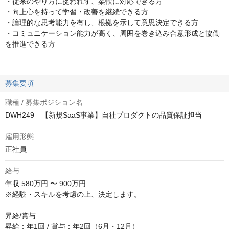
・従来のやり方に捉われず、柔軟に対応できる方
・向上心を持って学習・改善を継続できる方
・論理的な思考能力を有し、根拠を示して意思決定できる方
・コミュニケーション能力が高く、周囲を巻き込み合意形成と協働
を推進できる方
募集要項
職種 / 募集ポジション名
DWH249 【新規SaaS事業】自社プロダクトの品質保証担当
雇用形態
正社員
給与
年収
580万円 〜 900万円
※経験・スキルを考慮の上、決定します。

昇給/賞与

昇給：年1回 / 賞与：年2回（6月・12月）