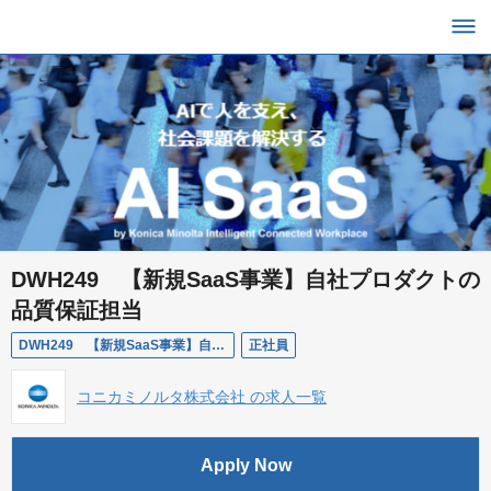
DWH249 【新規SaaS事業】自社プロダクトの
品質保証担当
DWH249 【新規SaaS事業】自社プロダクトの品質保証担当
正社員
コニカミノルタ株式会社 の求人一覧
Apply Now