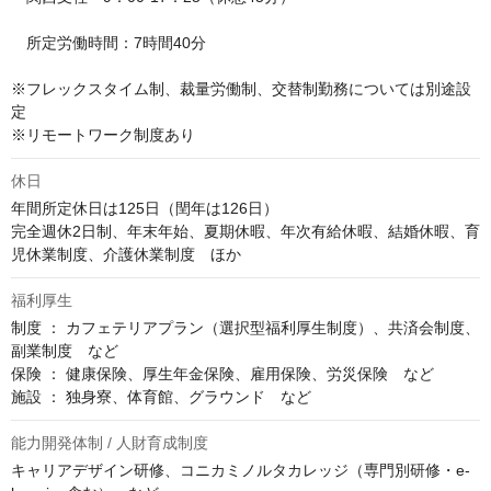
　所定労働時間：7時間40分

※フレックスタイム制、裁量労働制、交替制勤務については別途設
定

※リモートワーク制度あり
休日
年間所定休日は125日（閏年は126日）

完全週休2日制、年末年始、夏期休暇、年次有給休暇、結婚休暇、育
児休業制度、介護休業制度　ほか
福利厚生
制度 ： カフェテリアプラン（選択型福利厚生制度）、共済会制度、
副業制度　など

保険 ： 健康保険、厚生年金保険、雇用保険、労災保険　など

施設 ： 独身寮、体育館、グラウンド　など
能力開発体制 / 人財育成制度
キャリアデザイン研修、コニカミノルタカレッジ（専門別研修・e-