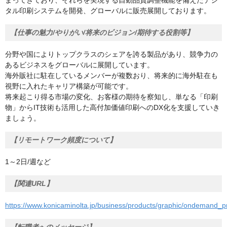
まってきており、それらを実現する自動品質調整機能を備えたデジ
タル印刷システムを開発、グローバルに販売展開しております。
【仕事の魅力/やりがい/将来のビジョン/期待する役割等】
分野や国によりトップクラスのシェアを誇る製品があり、競争力の
あるビジネスをグローバルに展開しています。
海外販社に駐在しているメンバーが複数おり、将来的に海外駐在も
視野に入れたキャリア構築が可能です。
将来起こり得る市場の変化、お客様の期待を察知し、単なる「印刷
物」からIT技術も活用した高付加価値印刷へのDX化を支援していき
ましょう。
【リモートワーク頻度について】
1～2日/週など
【関連URL】
https://www.konicaminolta.jp/business/products/graphic/ondemand_pr