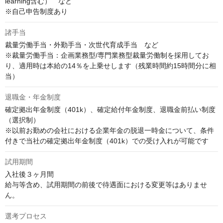
learning含む）　など

※自己申告制度あり
諸手当
裁量労働手当・外勤手当・次世代育成手当　など

※裁量労働手当：企画業務型/専門業務型裁量労働制を採用してお
り、適用時は本給の14％を上乗せします（残業時間約15時間分に相
当）
退職金・年金制度
確定拠出年金制度（401k）、確定給付年金制度、退職金前払い制度
（選択制）

※以前お勤めの会社における企業年金の脱退一時金について、条件
付きで当社の確定拠出年金制度（401k）での受け入れが可能です
試用期間
入社後３ヶ月間

給与等含め、試用期間の前後で待遇面における変更等はありませ
ん。
選考プロセス