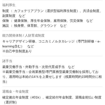
福利厚生
制度 ： カフェテリアプラン（選択型福利厚生制度）、共済会制度、
副業制度　など

保険 ： 健康保険、厚生年金保険、雇用保険、労災保険　など

施設 ： 独身寮、体育館、グラウンド　など
能力開発体制 / 人財育成制度
キャリアデザイン研修、コニカミノルタカレッジ（専門別研修・e-
learning含む）　など

※自己申告制度あり
諸手当
裁量労働手当・外勤手当・次世代育成手当　など

※裁量労働手当：企画業務型/専門業務型裁量労働制を採用してお
り、適用時は本給の14％を上乗せします（残業時間約15時間分に相
当）
退職金・年金制度
確定拠出年金制度（401k）、確定給付年金制度、退職金前払い制度
（選択制）
