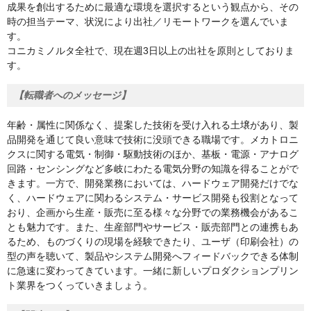
成果を創出するために最適な環境を選択するという観点から、その
時の担当テーマ、状況により出社／リモートワークを選んでいま
す。
コニカミノルタ全社で、現在週3日以上の出社を原則としておりま
す。
【転職者へのメッセージ】
年齢・属性に関係なく、提案した技術を受け入れる土壌があり、製
品開発を通じて良い意味で技術に没頭できる職場です。メカトロニ
クスに関する電気・制御・駆動技術のほか、基板・電源・アナログ
回路・センシングなど多岐にわたる電気分野の知識を得ることがで
きます。一方で、開発業務においては、ハードウェア開発だけでな
く、ハードウェアに関わるシステム・サービス開発も役割となって
おり、企画から生産・販売に至る様々な分野での業務機会があるこ
とも魅力です。また、生産部門やサービス・販売部門との連携もあ
るため、ものづくりの現場を経験できたり、ユーザ（印刷会社）の
型の声を聴いて、製品やシステム開発へフィードバックできる体制
に急速に変わってきています。一緒に新しいプロダクションプリン
ト業界をつくっていきましょう。