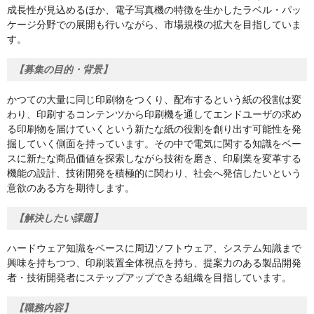
成長性が見込めるほか、電子写真機の特徴を生かしたラベル・パッ
ケージ分野での展開も行いながら、市場規模の拡大を目指していま
す。
【募集の目的・背景】
かつての大量に同じ印刷物をつくり、配布するという紙の役割は変
わり、印刷するコンテンツから印刷機を通してエンドユーザの求め
る印刷物を届けていくという新たな紙の役割を創り出す可能性を発
掘していく側面を持っています。その中で電気に関する知識をベー
スに新たな商品価値を探索しながら技術を磨き、印刷業を変革する
機能の設計、技術開発を積極的に関わり、社会へ発信したいという
意欲のある方を期待します。
【解決したい課題】
ハードウェア知識をベースに周辺ソフトウェア、システム知識まで
興味を持ちつつ、印刷装置全体視点を持ち、提案力のある製品開発
者・技術開発者にステップアップできる組織を目指しています。
【職務内容】