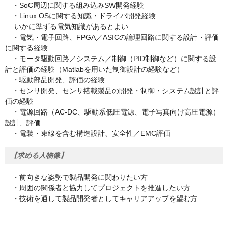
・SoC周辺に関する組み込みSW開発経験
・Linux OSに関する知識・ドライバ開発経験
いかに準ずる電気知識があるとよい
・電気・電子回路、FPGA／ASICの論理回路に関する設計・評価
に関する経験
・モータ駆動回路／システム／制御（PID制御など）に関する設
計と評価の経験（Matlabを用いた制御設計の経験など）
・駆動部品開発、評価の経験
・センサ開発、センサ搭載製品の開発・制御・システム設計と評
価の経験
・電源回路（AC-DC、駆動系低圧電源、電子写真向け高圧電源）
設計、評価
・電装・束線を含む構造設計、安全性／EMC評価
【求める人物像】
・前向きな姿勢で製品開発に関わりたい方
・周囲の関係者と協力してプロジェクトを推進したい方
・技術を通して製品開発者としてキャリアアップを望む方