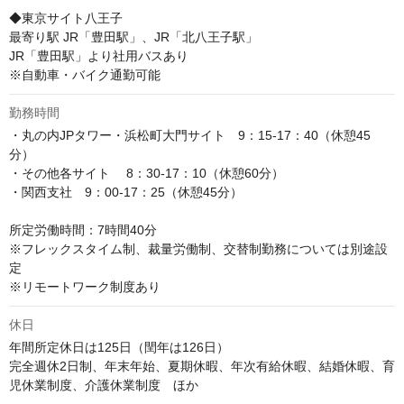
◆東京サイト八王子

最寄り駅 JR「豊田駅」、JR「北八王子駅」

JR「豊田駅」より社用バスあり

※自動車・バイク通勤可能
勤務時間
・丸の内JPタワー・浜松町大門サイト　9：15-17：40（休憩45
分）

・その他各サイト 　8：30-17：10（休憩60分）

・関西支社　9：00-17：25（休憩45分）

所定労働時間：7時間40分

※フレックスタイム制、裁量労働制、交替制勤務については別途設
定

※リモートワーク制度あり
休日
年間所定休日は125日（閏年は126日）

完全週休2日制、年末年始、夏期休暇、年次有給休暇、結婚休暇、育
児休業制度、介護休業制度　ほか