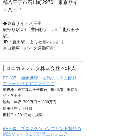
◆東京サイト八王子

最寄り駅 JR「豊田駅」、JR「北八王子
駅」

JR「豊田駅」より社用バスあり

※自動車・バイク通勤可能
コニカミノルタ株式会社 の求人
PPH87 画像処理・検品システム開発
ファームウエアエンジニア
勤務地：東京都八王子市石川町2970 東京サ
イト八王子
給与：
年収
700万円 〜 800万円
雇用形態：正社員
掲載日：
30+日
前に掲載
PPH80 プロダクションプリント製品の
組込ソフトウェア開発エンジニア