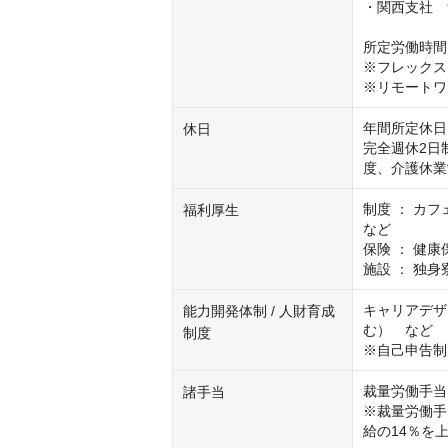
・関西支社　9
所定労働時間：
※フレックス
※リモートワ
年間所定休日は
休日
完全週休2日
度、介護休業
制度 ： カ
福利厚生
など

保険 ： 健
施設 ： 独
キャリアデザイ
能力開発体制 / 人財育成
む）　など

制度
※自己申告制
裁量労働手当
諸手当
※裁量労働手
給の14％を