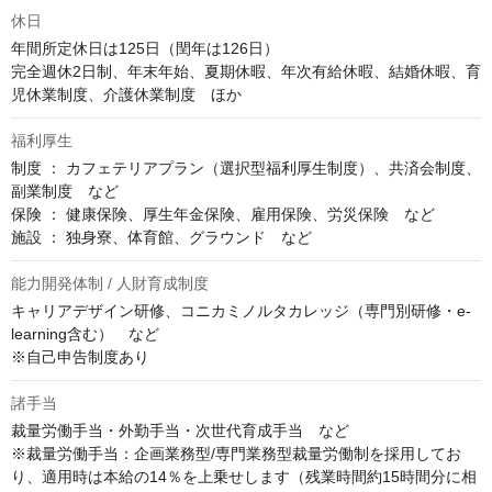
休日
年間所定休日は125日（閏年は126日）

完全週休2日制、年末年始、夏期休暇、年次有給休暇、結婚休暇、育
児休業制度、介護休業制度　ほか
福利厚生
制度 ： カフェテリアプラン（選択型福利厚生制度）、共済会制度、
副業制度　など

保険 ： 健康保険、厚生年金保険、雇用保険、労災保険　など

施設 ： 独身寮、体育館、グラウンド　など
能力開発体制 / 人財育成制度
キャリアデザイン研修、コニカミノルタカレッジ（専門別研修・e-
learning含む）　など

※自己申告制度あり
諸手当
裁量労働手当・外勤手当・次世代育成手当　など

※裁量労働手当：企画業務型/専門業務型裁量労働制を採用してお
り、適用時は本給の14％を上乗せします（残業時間約15時間分に相