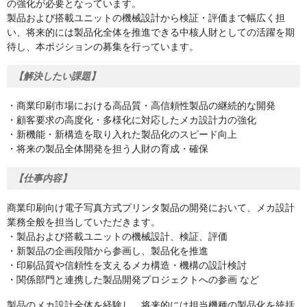
の強化が必要となっています。
製品および搭載ユニットの機械設計から検証・評価まで幅広く担
い、将来的には製品化全体を推進できる中核人財としての活躍を期
待し、本ポジションの募集を行っています。
【解決したい課題】
・商業印刷市場における高品質・高信頼性製品の継続的な開発
・顧客要求の高度化・多様化に対応したメカ設計力の強化
・新機能・新構造を取り入れた製品化のスピード向上
・将来の製品全体開発を担う人財の育成・確保
【仕事内容】
商業印刷向け電子写真方式プリンタ製品の開発において、メカ設計
業務全般を担当していただきます。
・製品および搭載ユニットの機械設計、検証、評価
・新製品の企画段階から参画し、製品化を推進
・印刷品質や信頼性を支えるメカ構造・機構の設計検討
・関係部門と連携した製品開発プロジェクトへの参画 など
製品のメカ設計全体を経験し、将来的には担当機種の製品化を統括