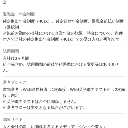
当）
退職金・年金制度
確定拠出年金制度（401k）、確定給付年金制度、退職金前払い制度
（選択制）

※以前お勤めの会社における企業年金の脱退一時金について、条件
付きで当社の確定拠出年金制度（401k）での受け入れが可能です
試用期間
入社後3ヶ月間

給与等含め、試用期間の前後で待遇面における変更等はありませ
ん。
選考プロセス
書類選考→WEB適性検査→1次面接→WEB英語能力テスト※→2次面
接→内定

※英語能力テストは合否に関係しません。

※選考フローは変更となる場合がございます。
関連サイト
人と会社の新しい関係を考えるメディア「シン・企業人」
