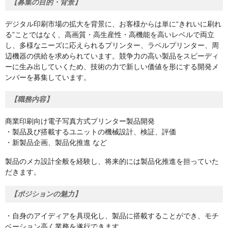
【募集の目的・背景】
デジタル印刷市場の拡大を背景に、お客様からは単に“きれいに刷れ
る”ことではなく、高画質・高生産性・高機能を高いレベルで両立
し、多様なニーズに応えられるプリンター、ラベルプリンター、周
辺機器の供給を求められています。競争力の高い製品をスピーディ
ーに生み出していくため、技術の力で新しい価値を形にする開発メ
ンバーを募集しています。
【職務内容】
商業印刷向け電子写真方式プリンター製品開発
・製品及び搭載するユニットの機械設計、検証、評価
・新製品企画、製品化推進 など
製品のメカ設計全般を経験し、将来的には製品化推進を担っていた
だきます。
【ポジションの魅力】
・自身のアイディアを具現化し、製品に搭載することができ、モチ
ベーション高く業務を遂行できます。