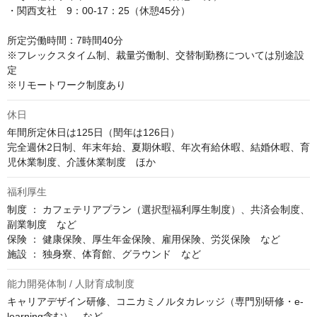
・関西支社　9：00-17：25（休憩45分）

所定労働時間：7時間40分

※フレックスタイム制、裁量労働制、交替制勤務については別途設
定

※リモートワーク制度あり
休日
年間所定休日は125日（閏年は126日）

完全週休2日制、年末年始、夏期休暇、年次有給休暇、結婚休暇、育
児休業制度、介護休業制度　ほか
福利厚生
制度 ： カフェテリアプラン（選択型福利厚生制度）、共済会制度、
副業制度　など

保険 ： 健康保険、厚生年金保険、雇用保険、労災保険　など

施設 ： 独身寮、体育館、グラウンド　など
能力開発体制 / 人財育成制度
キャリアデザイン研修、コニカミノルタカレッジ（専門別研修・e-
learning含む）　など
