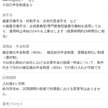
※自己申告制度あり
諸手当
裁量労働手当・外勤手当・次世代育成手当　など

※裁量労働手当：企画業務型/専門業務型裁量労働制を採用してお
り、適用時は本給の14％を上乗せします（残業時間約15時間分に相
当）
退職金・年金制度
確定拠出年金制度（401k）、確定給付年金制度、退職金前払い制度
（選択制）

※以前お勤めの会社における企業年金の脱退一時金について、条件
付きで当社の確定拠出年金制度（401k）での受け入れが可能です
試用期間
入社後3ヶ月間

給与等含め、試用期間の前後で待遇面における変更等はありませ
ん。
選考プロセス