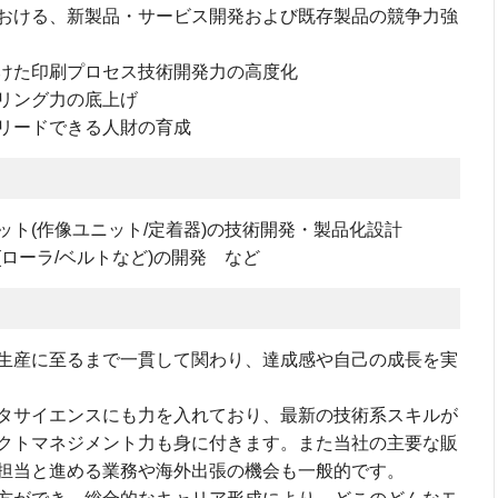
おける、新製品・サービス開発および既存製品の競争力強
けた印刷プロセス技術開発力の高度化
リング力の底上げ
リードできる人財の育成
ト(作像ユニット/定着器)の技術開発・製品化設計
ローラ/ベルトなど)の開発 など
⽣産に⾄るまで⼀貫して関わり、達成感や⾃⼰の成⻑を実
タサイエンスにも⼒を⼊れており、最新の技術系スキルが
クトマネジメント⼒も⾝に付きます。また当社の主要な販
担当と進める業務や海外出張の機会も⼀般的です。