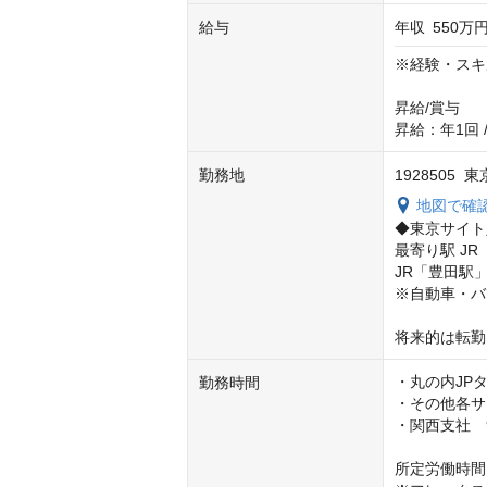
給与
年収
550万円
※経験・スキ
昇給/賞与

昇給：年1回 
勤務地
1928505
地図で確
◆東京サイト
最寄り駅 JR
JR「豊田駅
※自動車・バ
将来的は転勤
・丸の内JPタ
勤務時間
・その他各サイ
・関西支社　9
所定労働時間：