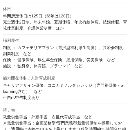
休日
年間所定休日は125日（閏年は126日）

完全週休2日制、年末年始、夏期休暇、年次有給休暇、結婚休暇、育
児休業制度、介護休業制度　ほか
福利厚生
制度 ： カフェテリアプラン（選択型福利厚生制度）、共済会制度、
副業制度　など

保険 ： 健康保険、厚生年金保険、雇用保険、労災保険　など

施設 ： 独身寮、体育館、グラウンド　など
能力開発体制 / 人財育成制度
キャリアデザイン研修、コニカミノルタカレッジ（専門別研修・e-
learning含む）　など

※自己申告制度あり
諸手当
裁量労働手当・外勤手当・次世代育成手当　など

※裁量労働手当：企画業務型/専門業務型裁量労働制を採用してお
り、適用時は本給の14％を上乗せします（残業時間約15時間分に相