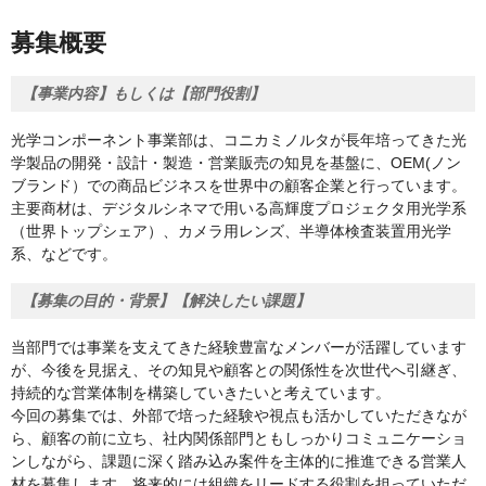
募集概要
【事業内容】もしくは【部門役割】
光学コンポーネント事業部は、コニカミノルタが長年培ってきた光
学製品の開発・設計・製造・営業販売の知見を基盤に、OEM(ノン
ブランド）での商品ビジネスを世界中の顧客企業と行っています。
主要商材は、デジタルシネマで用いる高輝度プロジェクタ用光学系
（世界トップシェア）、カメラ用レンズ、半導体検査装置用光学
系、などです。
【募集の目的・背景】【解決したい課題】
当部門では事業を支えてきた経験豊富なメンバーが活躍しています
が、今後を見据え、その知見や顧客との関係性を次世代へ引継ぎ、
持続的な営業体制を構築していきたいと考えています。
今回の募集では、外部で培った経験や視点も活かしていただきなが
ら、顧客の前に立ち、社内関係部門ともしっかりコミュニケーショ
ンしながら、課題に深く踏み込み案件を主体的に推進できる営業人
材を募集します。将来的には組織をリードする役割を担っていただ