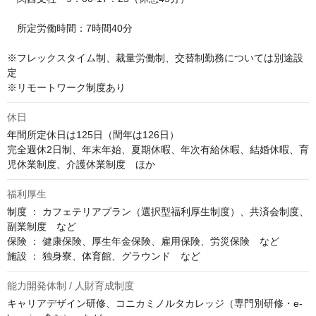
　所定労働時間：7時間40分

※フレックスタイム制、裁量労働制、交替制勤務については別途設
定

※リモートワーク制度あり
休日
年間所定休日は125日（閏年は126日）

完全週休2日制、年末年始、夏期休暇、年次有給休暇、結婚休暇、育
児休業制度、介護休業制度　ほか
福利厚生
制度 ： カフェテリアプラン（選択型福利厚生制度）、共済会制度、
副業制度　など

保険 ： 健康保険、厚生年金保険、雇用保険、労災保険　など

施設 ： 独身寮、体育館、グラウンド　など
能力開発体制 / 人財育成制度
キャリアデザイン研修、コニカミノルタカレッジ（専門別研修・e-