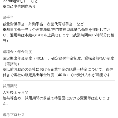
learning含む）　など

※自己申告制度あり
諸手当
裁量労働手当・外勤手当・次世代育成手当　など

※裁量労働手当：企画業務型/専門業務型裁量労働制を採用してお
り、適用時は本給の14％を上乗せします（残業時間約15時間分に相
当）
退職金・年金制度
確定拠出年金制度（401k）、確定給付年金制度、退職金前払い制度
（選択制）

※以前お勤めの会社における企業年金の脱退一時金について、条件
付きで当社の確定拠出年金制度（401k）での受け入れが可能です
試用期間
入社後３ヶ月間

給与等含め、試用期間の前後で待遇面における変更等はありませ
ん。
選考プロセス