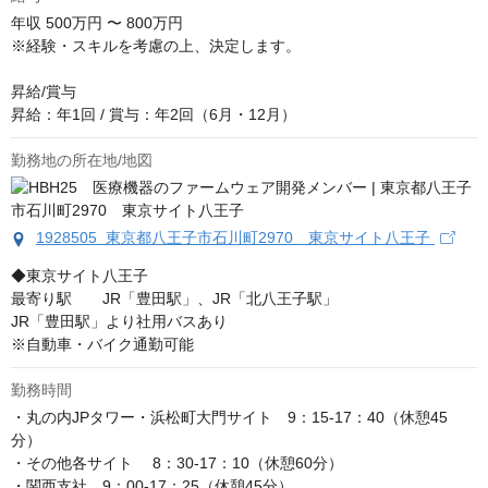
年収
500万円 〜 800万円
※経験・スキルを考慮の上、決定します。

昇給/賞与

昇給：年1回 / 賞与：年2回（6月・12月）
勤務地の所在地/地図
1928505 東京都八王子市石川町2970 東京サイト八王子
◆東京サイト八王子

最寄り駅　　JR「豊田駅」、JR「北八王子駅」

JR「豊田駅」より社用バスあり

※自動車・バイク通勤可能
勤務時間
・丸の内JPタワー・浜松町大門サイト　9：15-17：40（休憩45
分）

・その他各サイト 　8：30-17：10（休憩60分）

・関西支社　9：00-17：25（休憩45分）
