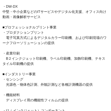
・DW-DX

中堅・中小企業などのITサービスやデジタル化支援、オフィス向け
動画・画像解析サービス

■プロフェッショナルプリント事業

・プロダクションプリント

　電子写真方式によるデジタルカラー印刷機、および印刷現場のワ
ークフローソリューションの提供

・産業印刷

　B２インクジェット印刷機、ラベル印刷機、加飾印刷機、テキス
タイル印刷機の提供

■インダストリー事業

・センシング

　光源色・物体色計測、外観計測など各種計測機器の提供

・機能材料

　ディスプレイ用の機能性フィルムの提供

・IJ（ インクジェット）コンポーネント
