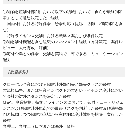
①知的財産渉外部門において以下の領域において「自らが最終判断
者」として意思決定したご経験
・国内外における特許係争・紛争対応（提訴・防御・和解判断を含
む）
・特許ライセンス交渉における戦略立案および条件決定
②知財渉外機能を含む組織のマネジメント経験（方針策定、案件レ
ビュー、人材育成、評価）
③海外企業との係争・交渉を英語で主導できるコミュニケーション
能力
【歓迎条件】
グローバル企業における知財渉外部門長／部長クラスの経験
大規模係争、または事業インパクトの大きいライセンス交渉におい
て会社の対外スタンスを決定した経験
M&A、事業提携、技術アライアンスにおいて、知財デューデリジェ
ンスおよび知財渉外観点での最終リスクを判断した経験及び法務部
門と協働しつつ知財の立場から主体的に交渉戦略を構築・実行した
経験
弁理士、弁護士（日本または海外）資格