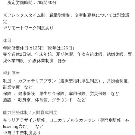
　所定労働時間：7時間40分

※フレックスタイム制、裁量労働制、交替制勤務については別途設
定

※リモートワーク制度あり
休日
年間所定休日は125日（閏年は126日）

完全週休2日制、年末年始、夏期休暇、年次有給休暇、結婚休暇、育
児休業制度、介護休業制度　ほか
福利厚生
制度 ： カフェテリアプラン（選択型福利厚生制度）、共済会制度、
副業制度　など

保険 ： 健康保険、厚生年金保険、雇用保険、労災保険　など

施設 ： 独身寮、体育館、グラウンド　など
能力開発体制 / 人財育成制度
キャリアデザイン研修、コニカミノルタカレッジ（専門別研修・e-
learning含む）　など

※自己申告制度あり