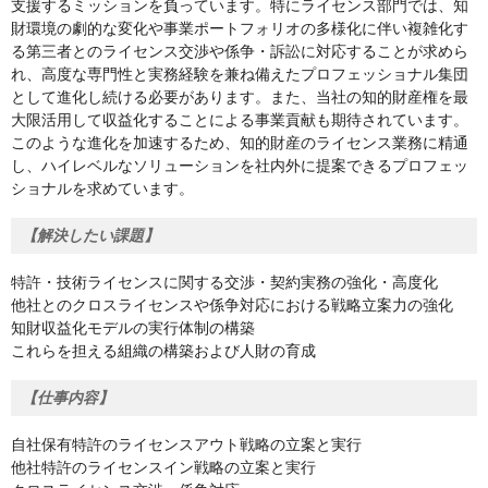
支援するミッションを負っています。特にライセンス部門では、知
財環境の劇的な変化や事業ポートフォリオの多様化に伴い複雑化す
る第三者とのライセンス交渉や係争・訴訟に対応することが求めら
れ、高度な専門性と実務経験を兼ね備えたプロフェッショナル集団
として進化し続ける必要があります。また、当社の知的財産権を最
大限活用して収益化することによる事業貢献も期待されています。
このような進化を加速するため、知的財産のライセンス業務に精通
し、ハイレベルなソリューションを社内外に提案できるプロフェッ
ショナルを求めています。
【解決したい課題】
特許・技術ライセンスに関する交渉・契約実務の強化・高度化
他社とのクロスライセンスや係争対応における戦略立案力の強化
知財収益化モデルの実行体制の構築
これらを担える組織の構築および人財の育成
【仕事内容】
自社保有特許のライセンスアウト戦略の立案と実行
他社特許のライセンスイン戦略の立案と実行