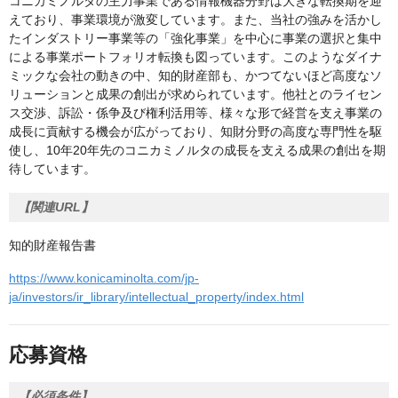
コニカミノルタの主力事業である情報機器分野は大きな転換期を迎
えており、事業環境が激変しています。また、当社の強みを活かし
たインダストリー事業等の「強化事業」を中心に事業の選択と集中
による事業ポートフォリオ転換も図っています。このようなダイナ
ミックな会社の動きの中、知的財産部も、かつてないほど高度なソ
リューションと成果の創出が求められています。他社とのライセン
ス交渉、訴訟・係争及び権利活用等、様々な形で経営を支え事業の
成長に貢献する機会が広がっており、知財分野の高度な専門性を駆
使し、10年20年先のコニカミノルタの成長を支える成果の創出を期
待しています。
【関連URL】
知的財産報告書
https://www.konicaminolta.com/jp-
ja/investors/ir_library/intellectual_property/index.html
応募資格
【必須条件】