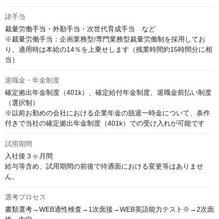
諸手当
裁量労働手当・外勤手当・次世代育成手当　など

※裁量労働手当：企画業務型/専門業務型裁量労働制を採用してお
り、適用時は本給の14％を上乗せします（残業時間約15時間分に相
当）
退職金・年金制度
確定拠出年金制度（401k）、確定給付年金制度、退職金前払い制度
（選択制）

※以前お勤めの会社における企業年金の脱退一時金について、条件
付きで当社の確定拠出年金制度（401k）での受け入れが可能です
試用期間
入社後３ヶ月間

給与等含め、試用期間の前後で待遇面における変更等はありませ
ん。
選考プロセス
書類選考→WEB適性検査→1次面接→WEB英語能力テスト※→2次面