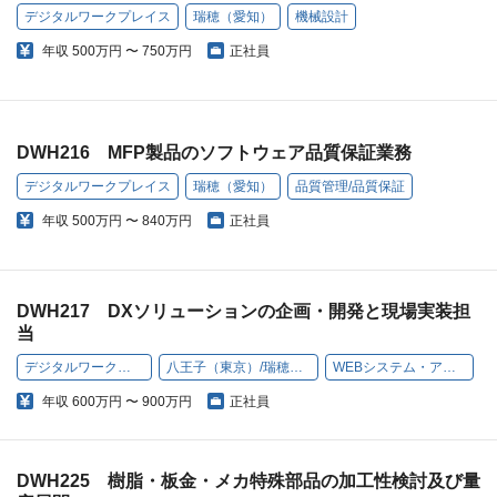
デジタルワークプレイス
瑞穂（愛知）
機械設計
年収
500万円 〜 750万円
正社員
DWH216 MFP製品のソフトウェア品質保証業務
デジタルワークプレイス
瑞穂（愛知）
品質管理/品質保証
年収
500万円 〜 840万円
正社員
DWH217 DXソリューションの企画・開発と現場実装担
当
デジタルワークプレイス
八王子（東京）/瑞穂（愛知）
WEBシステム・アプリ開発
年収
600万円 〜 900万円
正社員
DWH225 樹脂・板金・メカ特殊部品の加工性検討及び量