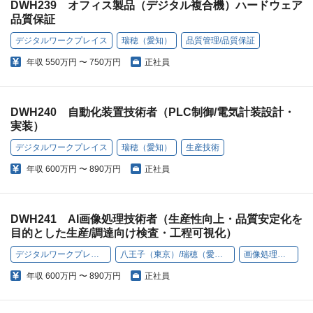
DWH239 オフィス製品（デジタル複合機）ハードウェア
品質保証
デジタルワークプレイス
瑞穂（愛知）
品質管理/品質保証
年収
550万円 〜 750万円
正社員
DWH240 自動化装置技術者（PLC制御/電気計装設計・
実装）
デジタルワークプレイス
瑞穂（愛知）
生産技術
年収
600万円 〜 890万円
正社員
DWH241 AI画像処理技術者（生産性向上・品質安定化を
目的とした生産/調達向け検査・工程可視化）
デジタルワークプレイス
八王子（東京）/瑞穂（愛知）
画像処理開発
年収
600万円 〜 890万円
正社員