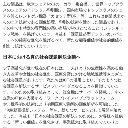
主な製品は、欧米シェアNo.1の「カラー複合機」、世界トップクラ
スのシェアの「デジタル印刷機」、国内市場でトップクラスのシェ
アを誇るレントゲン機器「カセッテ型DR」等。これらは創業以来か
らのコア技術である画像処理、印刷の技術を活かした製品であり、
その中でも特定の専門性の高い市場でNo.1となること（ジャンルト
ップ戦略）を掲げています。今後も「課題提起型デジタルカンパニ
ー」への確実な進化を遂げるべく、新たな顧客価値や社会的価値を
創出し続けてまいります。
日本における真の社会課題解決企業へ
少子高齢化が進む現在の日本には、一人ひとりの生産性を高める働
き方改革や女性の社会進出、医療分野における地域連携等さまざま
な社会課題があります。私たちはICTの活用により、そのような社
会課題を解決するサービスプロバイダとなることを目指していま
す。そのための取り組みとして、複合機にサーバーを搭載し、中小
企業のIT化を支援する「ワークプレイスハブプラットフォーム」
や、世界初の技術により初期医療で動態の画像解析を可能にした
「X線動画撮影システム」等を、新たなサービスとして展開を始め
ました。今後も「日本の社会課題の解決」のために、お客様へ提供
する「新しい価値」を進化させ、事業拡大に取り組んでまいりま