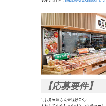
🌟馳走菜HP：
https://www.chisouna.jp/
【応募要件】
＼お弁当屋さん未経験OK／
入社してからしっかりとレクチャーし