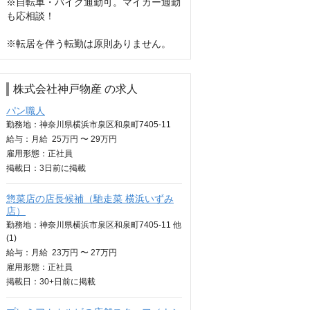
※自転車・バイク通勤可。マイカー通勤
も応相談！

※転居を伴う転勤は原則ありません。
株式会社神戸物産 の求人
パン職人
勤務地：神奈川県横浜市泉区和泉町7405-11
給与：
月給
25万円 〜 29万円
雇用形態：正社員
掲載日：
3日
前に掲載
惣菜店の店長候補（馳走菜 横浜いずみ
店）
勤務地：神奈川県横浜市泉区和泉町7405-11 他
(1)
給与：
月給
23万円 〜 27万円
雇用形態：正社員
掲載日：
30+日
前に掲載