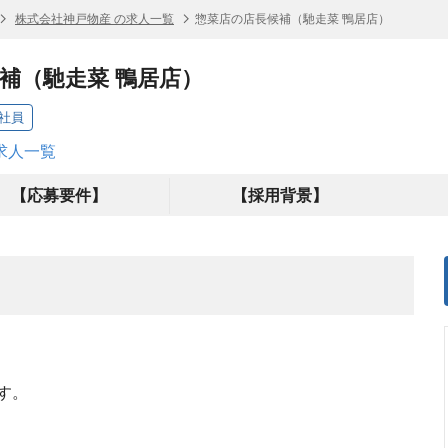
株式会社神戸物産 の求人一覧
惣菜店の店長候補（馳走菜 鴨居店）
補（馳走菜 鴨居店）
社員
求人一覧
【応募要件】
【採用背景】
す。