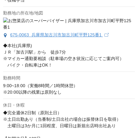
・役職手当
勤務地の所在地/地図
675-0063 兵庫県加古川市加古川町平野125番1
◆本社(兵庫県)

ＪＲ「加古川駅」から　徒歩7分

※マイカー通勤要相談（駐車場の空き状況に応じてご案内可）

　バイク・自転車はOK！
勤務時間
9:00~18:00（実働8時間／1時間休憩）

※20:00以降の残業は原則なし
休日・休暇
◆完全週休2日制（原則土日）

※土日出勤あり（当番制/土日出社の場合は振替休日を取得）

　土曜日は3か月に1回程度、日曜日は新規出店時出社あり
