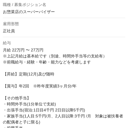
職種 / 募集ポジション名
お惣菜店のスーパーバイザー
雇用形態
正社員
給与
月給
22万円 〜 27万円
※上記月給は基本給です（別途、時間外手当等の支給有）

※前職給与・経験・年齢・能力などを考慮します

【昇給】定期(12月)及び随時

【賞与】年2回　※昨年度実績3ヶ月分/年

【その他手当】

・時間外手当(1分単位で支給)

・出張手当(宿泊:1日目4千円 2日目以降5千円)

・家族手当(1人目:5千円/月、2人目以降:3千円 /月　対象は被扶養者
の配偶者と子に限る)
