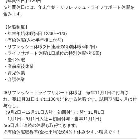
【年間休日】120日

※年間休日には、年末年始・リフレッシュ・ライフサポート休暇を
含みます。

【休暇制度】

・年末年始休暇(5日:12/30〜1/3)

・有給休暇(入社半年後に付与)

・リフレッシュ休暇(3日連続の特別休暇×年2回)

・ライフサポート休暇(1日単位の特別休暇×年5回)

・慶弔休暇

・産前産後休業

・育児休業

・介護休業

※リフレッシュ・ライフサポート休暇は、毎年11月1日に付与さ
れ、翌10月31日までに100％消化する休暇です。試用期間2ヶ月は付
与なし。

（9月2日～12月31日入社→初回付与：翌年11月1日

　1月1日～9月1日入社→初回付与：当年11月1日）

※5日以上連続の休暇も取得できます。

※有給休暇取得率(全社平均)は84％！休みやすい環境です！