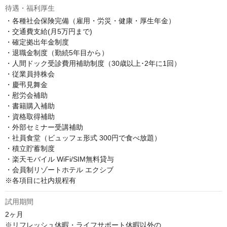
待遇・福利厚生
・各種社会保険完備（雇用・労災・健康・厚生年金）

・交通費支給(月5万円まで)

・確定拠出年金制度

・退職金制度（勤続5年目から）

・人間ドック受診費用補助制度（30歳以上･2年に1回）

・従業員持株会

・慶弔見舞金

・慰労会補助

・書籍購入補助

・資格取得補助

・外部セミナー受講補助

・社員食堂（ビュッフェ形式 300円で食べ放題）

・積立貯蓄制度

・楽天モバイル WiFi/SIM無料貸与

・会員制リゾートホテル エクシブ

※各項目に社内規程有
試用期間
2ヶ月

※リフレッシュ休暇・ライフサポート休暇以外の
