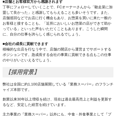
■店舗とお客様双方から感謝されます
丁寧にフォローしていくことで、FCオーナーさんから「馳走菜に加
盟して良かった」と感謝してもらえることも多いそうです。また、
店舗巡回などでお店に行く機会もあり、お惣菜を買いに来た一般の
お客様と接することも。「近所においしいお惣菜の店ができて助か
っている」といった声をいただくこともあります。こうした瞬間
に、自分の仕事を誇らしく感じられるでしょう。
■会社の成長に貢献できます
積極的な出店を行なう中で、店舗の開店から運営までサポートする
ポジションです。急成長する会社の事業に貢献できる点もこの仕事
のやりがいといえるでしょう。
【採用背景】
弊社は全国に約1,100店舗展開している『業務スーパー』のフランチ
ャイズ本部です。
創業以来30年以上増収を続け、現在は過去最高売上と利益を更新す
るなど、安定した経営を続けています。
主力事業の『業務スーパー』以外にも、中食・外食事業として『プ