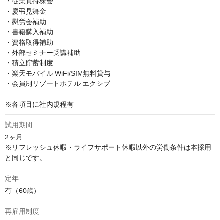
・従業員持株会

・慶弔見舞金

・慰労会補助

・書籍購入補助

・資格取得補助

・外部セミナー受講補助

・積立貯蓄制度

・楽天モバイル WiFi/SIM無料貸与

・会員制リゾートホテル エクシブ

※各項目に社内規程有
試用期間
2ヶ月

※リフレッシュ休暇・ライフサポート休暇以外の労働条件は本採用
と同じです。
定年
有（60歳）
再雇用制度