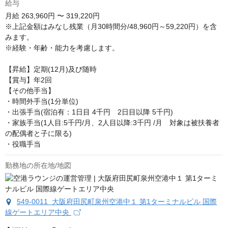
給与
月給
263,960円 〜 319,220円
※上記金額はみなし残業（月30時間分/48,960円～59,220円）を含
みます。

※経験・年齢・能力を考慮します。

【昇給】定期(12月)及び随時

【賞与】年2回

【その他手当】

・時間外手当(1分単位)

・出張手当(宿泊有：1日目 4千円　2日目以降 5千円)

・家族手当(1人目:5千円/月、2人目以降:3千円 /月　対象は被扶養者
の配偶者と子に限る)

・役職手当
勤務地の所在地/地図
549-0011 大阪府田尻町泉州空港中１ 第1ターミナルビル 国際
線ゲートエリア中央