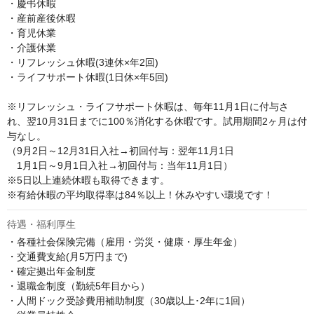
・慶弔休暇

・産前産後休暇

・育児休業

・介護休業

・リフレッシュ休暇(3連休×年2回)

・ライフサポート休暇(1日休×年5回)

※リフレッシュ・ライフサポート休暇は、毎年11月1日に付与さ
れ、翌10月31日までに100％消化する休暇です。試用期間2ヶ月は付
与なし。

（9月2日～12月31日入社→初回付与：翌年11月1日

　1月1日～9月1日入社→初回付与：当年11月1日）

※5日以上連続休暇も取得できます。

※有給休暇の平均取得率は84％以上！休みやすい環境です！
待遇・福利厚生
・各種社会保険完備（雇用・労災・健康・厚生年金）

・交通費支給(月5万円まで)

・確定拠出年金制度

・退職金制度（勤続5年目から）

・人間ドック受診費用補助制度（30歳以上･2年に1回）
