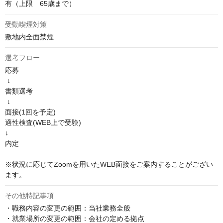
有（上限　65歳まで）
受動喫煙対策
敷地内全面禁煙
選考フロー
応募

 ↓

書類選考

 ↓

面接(1回を予定)

適性検査(WEB上で受験)

↓

内定

※状況に応じてZoomを用いたWEB面接をご案内することがござい
ます。
その他特記事項
・職務内容の変更の範囲：当社業務全般

・就業場所の変更の範囲：会社の定める拠点