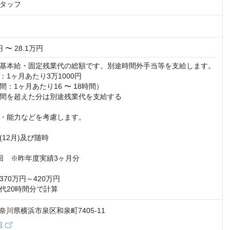
タッフ
円 〜 28.1万円
は基本給・固定残業代の総額です。別途時間外手当等を支給します。

1ヶ月あたり3万1000円

：1ヶ月あたり16 〜 18時間）

間を超えた分は別途残業代を支給する

齢・能力などを考慮します。

12月)及び随時

回　※昨年度実績3ヶ月分

70万円～420万円

代20時間分で計算
 神奈川県横浜市泉区和泉町7405-11
認