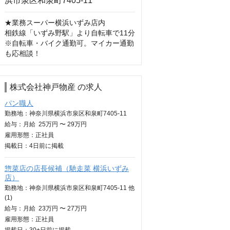
★業務スーパー横浜いずみ店内

相鉄線「いずみ野駅」より自転車で11分

※自転車・バイク通勤可。マイカー通勤
も応相談！
株式会社神戸物産 の求人
パン職人
勤務地：神奈川県横浜市泉区和泉町7405-11
給与：
月給
25万円 〜 29万円
雇用形態：正社員
掲載日：
4日
前に掲載
惣菜店の店長候補（馳走菜 横浜いずみ
店）
勤務地：神奈川県横浜市泉区和泉町7405-11 他
(1)
給与：
月給
23万円 〜 27万円
雇用形態：正社員