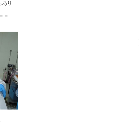
もあり
＝＝
。