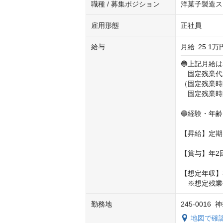
職種 / 募集ポジション
洋菓子製造ス
雇用形態
正社員
給与
月給
25.1万
🔵上記月給
　固定残業代：
（固定残業時間
　固定残業時
🔵経験・年
【昇給】定期(
【賞与】年2
【想定年収】3
　※想定残業
勤務地
245-0016
地図で確