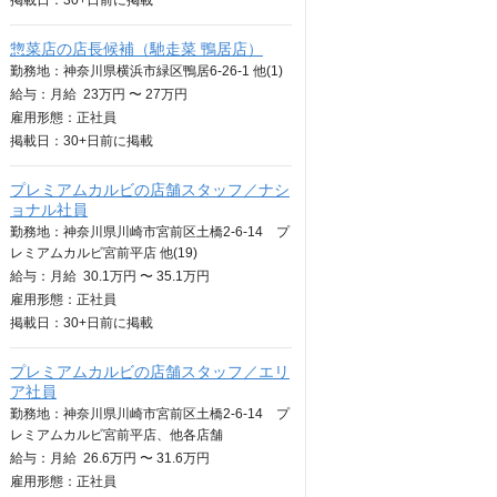
掲載日：
30+日
前に掲載
惣菜店の店長候補（馳走菜 鴨居店）
勤務地：神奈川県横浜市緑区鴨居6-26-1 他(1)
給与：
月給
23万円 〜 27万円
雇用形態：正社員
掲載日：
30+日
前に掲載
プレミアムカルビの店舗スタッフ／ナシ
ョナル社員
勤務地：神奈川県川崎市宮前区土橋2-6-14 プ
レミアムカルビ宮前平店 他(19)
給与：
月給
30.1万円 〜 35.1万円
雇用形態：正社員
掲載日：
30+日
前に掲載
プレミアムカルビの店舗スタッフ／エリ
ア社員
勤務地：神奈川県川崎市宮前区土橋2-6-14 プ
レミアムカルビ宮前平店、他各店舗
給与：
月給
26.6万円 〜 31.6万円
雇用形態：正社員