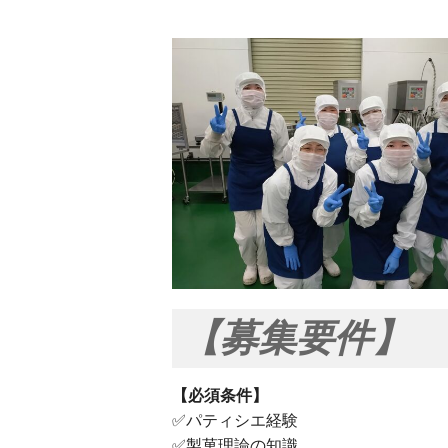
【募集要件】
【必須条件】
✅パティシエ経験
✅製菓理論の知識