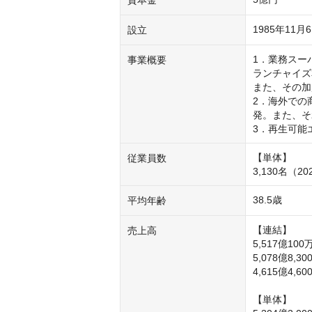
1985年11月
設立
1．業務スー
事業概要
ランチャイズ
また、その加
2．海外での
発。また、そ
3．再生可能
【単体】

従業員数
3,130名（
38.5歳
平均年齢
【連結】

売上高
5,517億100
5,078億8,3
4,615億4,6
【単体】
