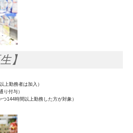
生】
間以上勤務者は加入）
通り付与）
かつ144時間以上勤務した方が対象）