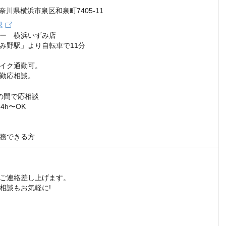
 神奈川県横浜市泉区和泉町7405-11
認
ー　横浜いずみ店

み野駅」より自転車で11分

イク通勤可。

勤応相談。
00の間で応相談

h〜OK

務できる方
ご連絡差し上げます。

相談もお気軽に!
