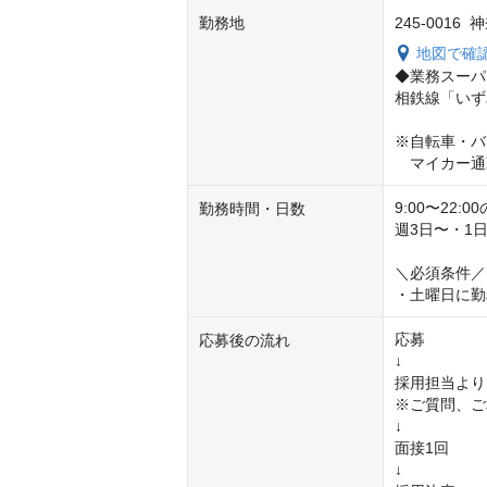
勤務地
245-0016
地図で確
◆業務スーパ
相鉄線「いず
※自転車・バ
　マイカー通
9:00〜22:
勤務時間・日数
週3日〜・1日4
＼必須条件／

・土曜日に勤
応募

応募後の流れ
↓

採用担当より
※ご質問、ご
↓

面接1回

↓
