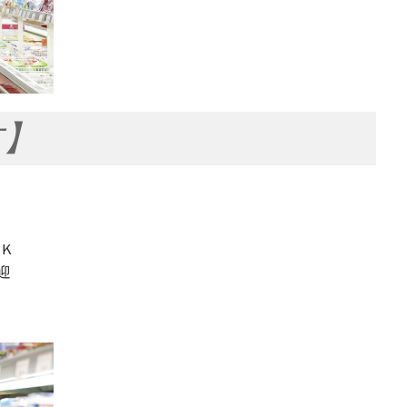
方】
ＯＫ
迎