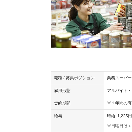
職種 / 募集ポジション
業務スーパー
雇用形態
アルバイト・
※１年間の有
契約期間
給与
時給
1,225
※日曜日は＋