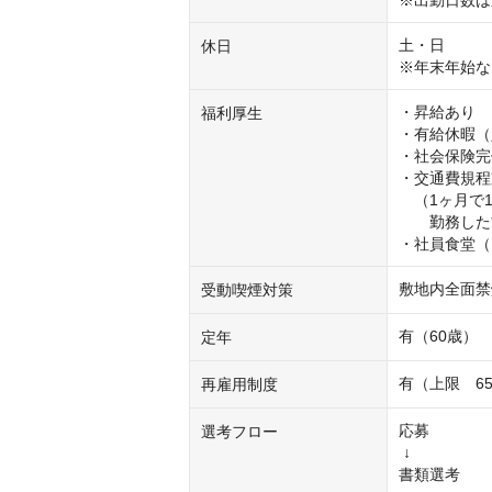
※出勤日数は
土・日

休日
※年末年始な
・昇給あり

福利厚生
・有給休暇（
・社会保険完
・交通費規程
　（1ヶ月で1
　　勤務した
・社員食堂（
敷地内全面禁
受動喫煙対策
有（60歳）
定年
有（上限　6
再雇用制度
応募

選考フロー
 ↓

書類選考
