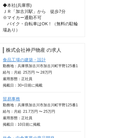
◆本社(兵庫県)

ＪＲ「加古川駅」から　徒歩7分

※マイカー通勤不可

　バイク・自転車はOK！（無料の駐輪
場あり）
株式会社神戸物産 の求人
食品工場の建築・設計
勤務地：兵庫県加古川市加古川町平野125番1
給与：
月給
25万円 〜 28万円
雇用形態：正社員
掲載日：
30+日
前に掲載
貿易事務
勤務地：兵庫県加古川市加古川町平野125番1
給与：
月給
21.7万円 〜 25万円
雇用形態：正社員
掲載日：
10日
前に掲載