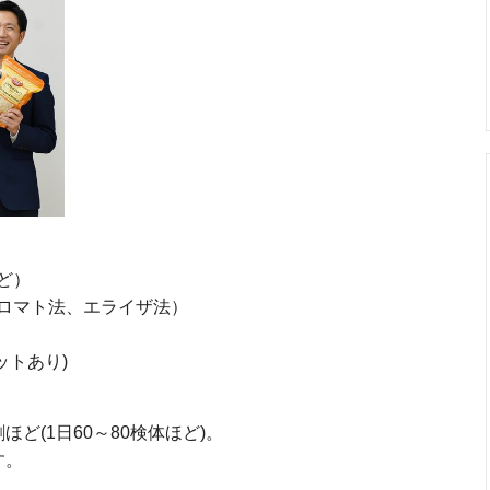
ど）
ロマト法、エライザ法）
ットあり)
ど(1日60～80検体ほど)。
す。