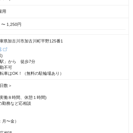
雇用
 〜 1,250円
3 兵庫県加古川市加古川町平野125番1
認


駅」から　徒歩7分

勤不可

転車はOK！（無料の駐輪場あり）
数＞	

00(実働８時間、休憩１時間)

での勤務など応相談

：月〜金）
