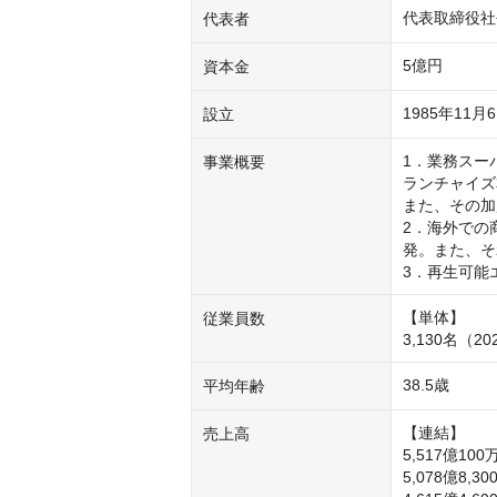
代表取締役社
代表者
5億円
資本金
1985年11月
設立
1．業務スー
事業概要
ランチャイズ
また、その加
2．海外での
発。また、そ
3．再生可能
【単体】

従業員数
3,130名（
38.5歳
平均年齢
【連結】

売上高
5,517億100
5,078億8,3