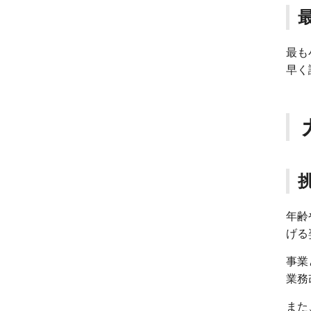
最も
早く
年齢
げる
事業
業務
また