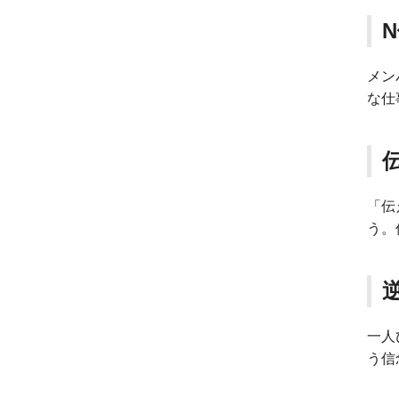
メン
な仕
「伝
う。
一人
う信