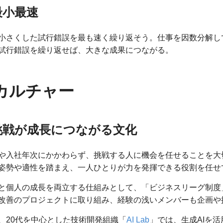
最小最速
小さくした試行錯誤を最も速く繰り返そう。仕事を因数分解し
試行錯誤を繰り返せば、大きな成果につながる。
カルチャー
挑戦が成長につながる文化
や入社年次にかかわらず、挑戦する人に機会を任せることを大
姿勢や適性を踏まえ、一人ひとりが力を発揮できる役割を任せ
と個人の成長を両立する仕組みとして、「ビジネスリーグ制度
改善のプロジェクトに取り組み、経験の浅いメンバーも企画や
、20代を中心とした技術開発組織「
AI Lab
」では、生成AIを