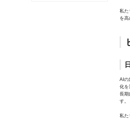
私た
を高
AI
化を
長期
す。
私た